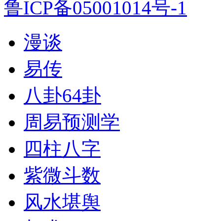
鲁ICP备05001014号-1
漫谈
易传
八卦64卦
周易预测学
四柱八字
紫微斗数
风水堪舆