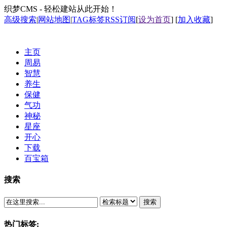
织梦CMS - 轻松建站从此开始！
高级搜索
|
网站地图
|
TAG标签
RSS订阅
[
设为首页
] [
加入收藏
]
主页
周易
智慧
养生
保健
气功
神秘
星座
开心
下载
百宝箱
搜索
搜索
热门标签: