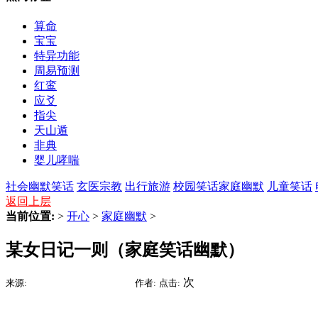
算命
宝宝
特异功能
周易预测
红鸾
应爻
指尖
天山遁
非典
婴儿哮喘
社会幽默笑话
玄医宗教
出行旅游
校园笑话
家庭幽默
儿童笑话
返回上层
当前位置:
>
开心
>
家庭幽默
>
某女日记一则（家庭笑话幽默）
2015-09-09 06:14
次
来源:
时间:
作者:
点击: