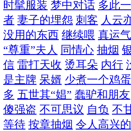
时髦服装
梦中对话
多此
者
妻子的埋怨
刺客
人云
没用的东西
继续喂
真运
“尊重”夫人
同情心
抽烟
信
雷打天收
烫耳朵
内行
是主牌
呆婿
少煮一个鸡
多
五世其“娼”
蠢驴和朋友
傻强盗
不可思议
自负
不
等待
按章抽烟
令人高兴