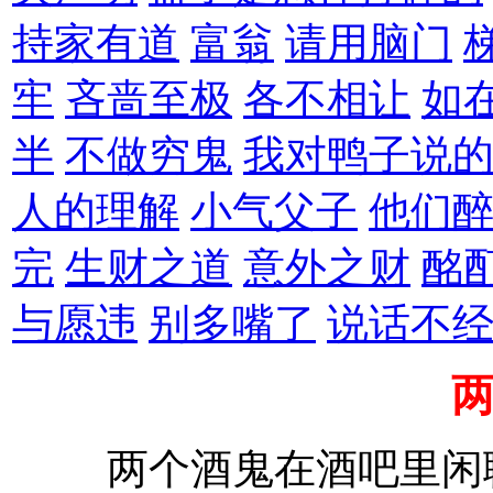
持家有道
富翁
请用脑门
牢
吝啬至极
各不相让
如
半
不做穷鬼
我对鸭子说
人的理解
小气父子
他们
完
生财之道
意外之财
酩
与愿违
别多嘴了
说话不
两个酒鬼在酒吧里闲聊