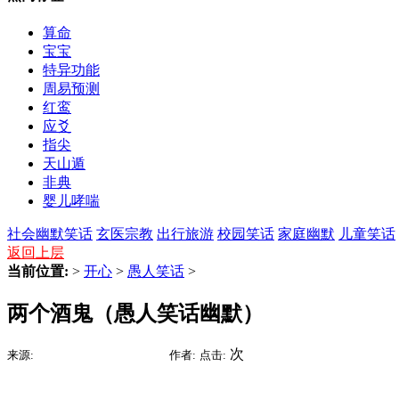
算命
宝宝
特异功能
周易预测
红鸾
应爻
指尖
天山遁
非典
婴儿哮喘
社会幽默笑话
玄医宗教
出行旅游
校园笑话
家庭幽默
儿童笑话
返回上层
当前位置:
>
开心
>
愚人笑话
>
两个酒鬼（愚人笑话幽默）
2015-09-09 06:49
次
来源:
时间:
作者:
点击: