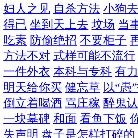
妇人之见
自杀方法
小狗
得已
坐到天上去
坟场
当
吃素
防偷绝招
不要柜子
方法不对
式样可能不流行
一件外衣
本科与专科
有
明天给你买
健忘草
以“愚
倒立着喝酒
骂庄稼
醉鬼
一块墓碑
和面
看鱼下饭
失声明
盘子是怎样打碎的