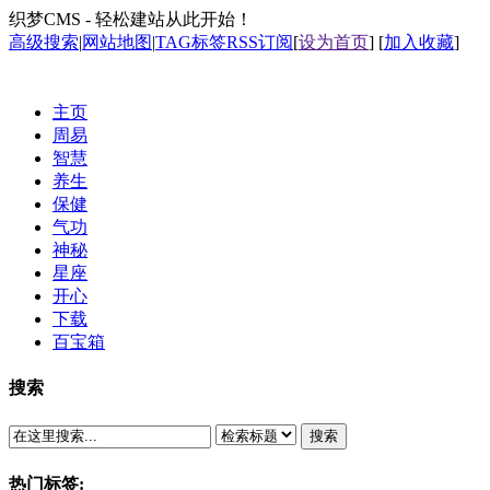
织梦CMS - 轻松建站从此开始！
高级搜索
|
网站地图
|
TAG标签
RSS订阅
[
设为首页
] [
加入收藏
]
主页
周易
智慧
养生
保健
气功
神秘
星座
开心
下载
百宝箱
搜索
搜索
热门标签: