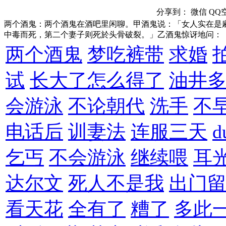
分享到：
微信
QQ
两个酒鬼：两个酒鬼在酒吧里闲聊。甲酒鬼说：「女人实在是
中毒而死，第二个妻子则死於头骨破裂。」乙酒鬼惊讶地问：
两个酒鬼
梦吃裤带
求婚
试
长大了怎么得了
油井
会游泳
不论朝代
洗手
不
电话后
训妻法
连服三天
d
乞丐
不会游泳
继续喂
耳
达尔文
死人不是我
出门
看天花
全有了
糟了
多此