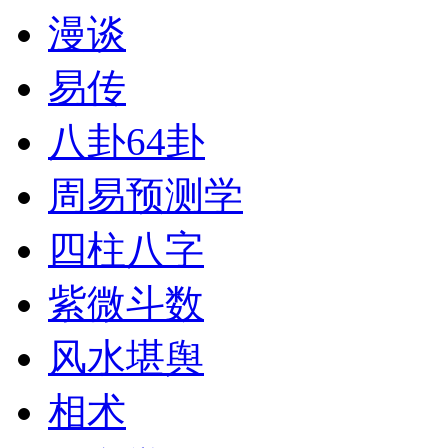
漫谈
易传
八卦64卦
周易预测学
四柱八字
紫微斗数
风水堪舆
相术