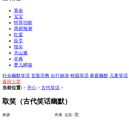
算命
宝宝
特异功能
周易预测
红鸾
应爻
指尖
天山遁
非典
婴儿哮喘
社会幽默笑话
玄医宗教
出行旅游
校园笑话
家庭幽默
儿童笑话
返回上层
当前位置:
>
开心
>
古代笑话
>
取笑（古代笑话幽默）
2015-09-09 06:54
次
来源:
时间:
作者:
点击: