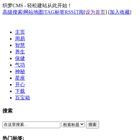
织梦CMS - 轻松建站从此开始！
高级搜索
|
网站地图
|
TAG标签
RSS订阅
[
设为首页
] [
加入收藏
]
主页
周易
智慧
养生
保健
气功
神秘
星座
开心
下载
百宝箱
搜索
搜索
热门标签: