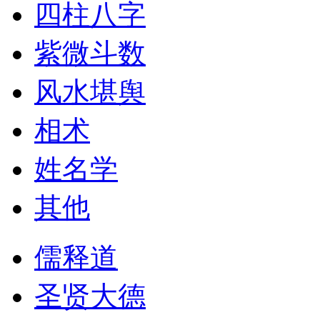
四柱八字
紫微斗数
风水堪舆
相术
姓名学
其他
儒释道
圣贤大德