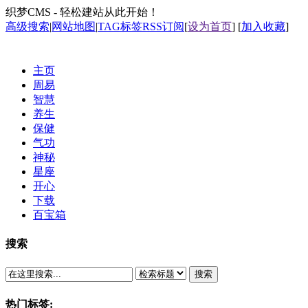
织梦CMS - 轻松建站从此开始！
高级搜索
|
网站地图
|
TAG标签
RSS订阅
[
设为首页
] [
加入收藏
]
主页
周易
智慧
养生
保健
气功
神秘
星座
开心
下载
百宝箱
搜索
搜索
热门标签: