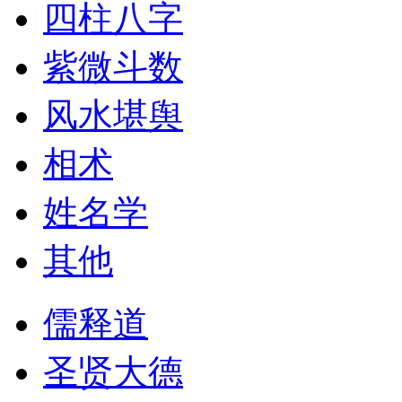
四柱八字
紫微斗数
风水堪舆
相术
姓名学
其他
儒释道
圣贤大德