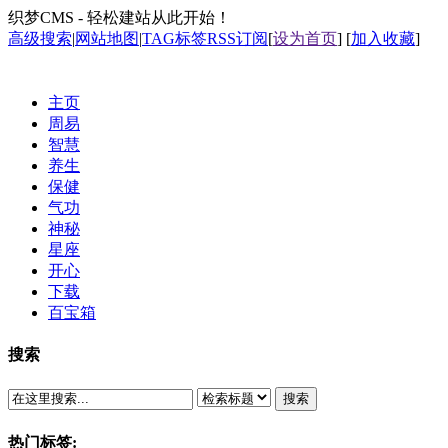
织梦CMS - 轻松建站从此开始！
高级搜索
|
网站地图
|
TAG标签
RSS订阅
[
设为首页
] [
加入收藏
]
主页
周易
智慧
养生
保健
气功
神秘
星座
开心
下载
百宝箱
搜索
搜索
热门标签: