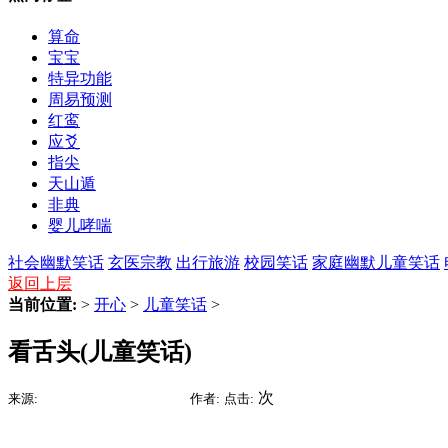
算命
宝宝
特异功能
周易预测
红鸾
应爻
指尖
天山遁
非典
婴儿哮喘
社会幽默笑话
玄医宗教
出行旅游
校园笑话
家庭幽默
儿童笑话
返回上层
当前位置:
>
开心
>
儿童笑话
>
看舌头(儿童笑话)
2015-09-09 07:15
次
来源:
时间:
作者:
点击: