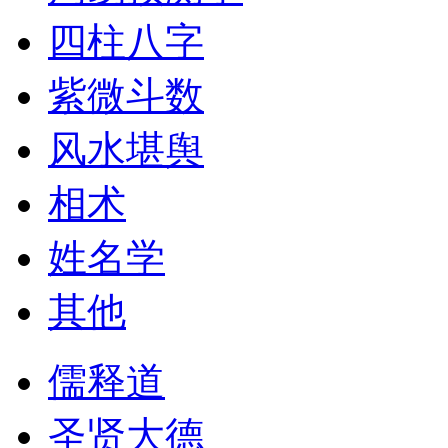
四柱八字
紫微斗数
风水堪舆
相术
姓名学
其他
儒释道
圣贤大德