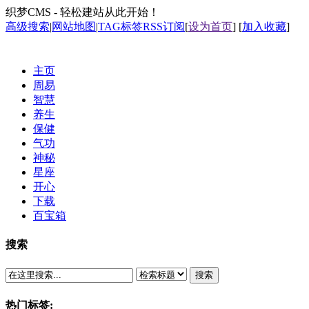
织梦CMS - 轻松建站从此开始！
高级搜索
|
网站地图
|
TAG标签
RSS订阅
[
设为首页
] [
加入收藏
]
主页
周易
智慧
养生
保健
气功
神秘
星座
开心
下载
百宝箱
搜索
搜索
热门标签: