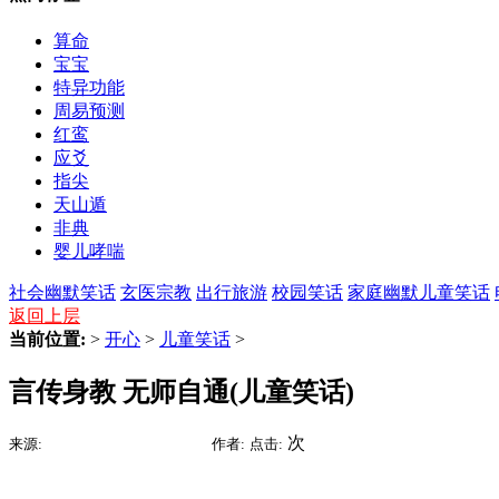
算命
宝宝
特异功能
周易预测
红鸾
应爻
指尖
天山遁
非典
婴儿哮喘
社会幽默笑话
玄医宗教
出行旅游
校园笑话
家庭幽默
儿童笑话
返回上层
当前位置:
>
开心
>
儿童笑话
>
言传身教 无师自通(儿童笑话)
2015-09-09 07:12
次
来源:
时间:
作者:
点击: