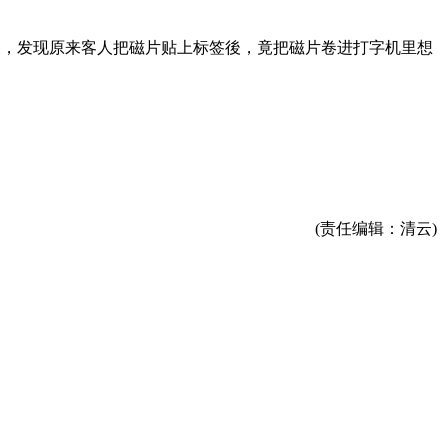
後，发现原来客人把磁片贴上标签後，竟把磁片卷进打字机里想
(责任编辑：清云)