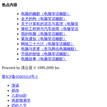
热点内容
电脑的幽默（电脑笑话幽默）
全才的狗（电脑笑话幽默）
关于计算机的谎言与真理（电脑笑
微软工程师与汽车故障（电脑笑话
我的电脑（电脑笑话幽默）
紧急通知（电脑笑话幽默）
网络三十六计（电脑笑话幽默）
电脑与老婆（老鸟网虫电脑幽默）
升级的烦恼（电脑笑话幽默）
电脑故事（电脑笑话幽默）
Powered by 清云居 © 1999-2099 Inc.
鲁ICP备05001014号-1
漫谈
易传
八卦64卦
周易预测学
四柱八字