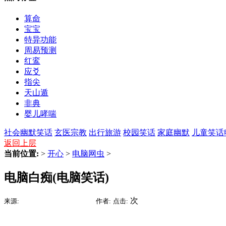
算命
宝宝
特异功能
周易预测
红鸾
应爻
指尖
天山遁
非典
婴儿哮喘
社会幽默笑话
玄医宗教
出行旅游
校园笑话
家庭幽默
儿童笑话
返回上层
当前位置:
>
开心
>
电脑网虫
>
电脑白痴(电脑笑话)
2015-09-09 07:18
次
来源:
时间:
作者:
点击: