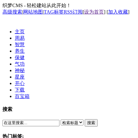
织梦CMS - 轻松建站从此开始！
高级搜索
|
网站地图
|
TAG标签
RSS订阅
[
设为首页
] [
加入收藏
]
主页
周易
智慧
养生
保健
气功
神秘
星座
开心
下载
百宝箱
搜索
搜索
热门标签: