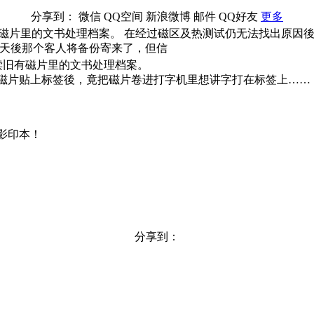
分享到：
微信
QQ空间
新浪微博
邮件
QQ好友
更多
有磁片里的文书处理档案。 在经过磁区及热测试仍无法找出原因
几天後那个客人将备份寄来了，但信
读旧有磁片里的文书处理档案。
片贴上标签後，竟把磁片卷进打字机里想讲字打在标签上……
影印本！
分享到：