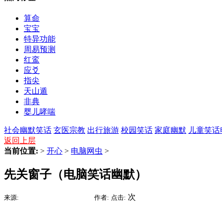
算命
宝宝
特异功能
周易预测
红鸾
应爻
指尖
天山遁
非典
婴儿哮喘
社会幽默笑话
玄医宗教
出行旅游
校园笑话
家庭幽默
儿童笑话
返回上层
当前位置:
>
开心
>
电脑网虫
>
先关窗子（电脑笑话幽默）
2015-09-09 06:48
次
来源:
时间:
作者:
点击: