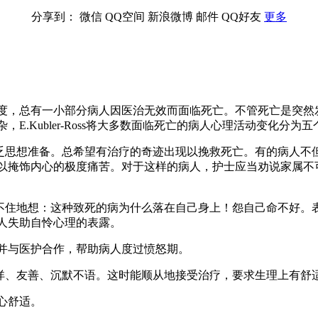
分享到：
微信
QQ空间
新浪微博
邮件
QQ好友
更多
度，总有一小部分病人因医治无效而面临死亡。不管死亡是突然
.Kubler-Ross将大多数面临死亡的病人心理活动变化分为五
缺乏思想准备。总希望有治疗的奇迹出现以挽救死亡。有的病人不
以掩饰内心的极度痛苦。对于这样的病人，护士应当劝说家属不
禁不住地想：这种致死的病为什么落在自己身上！怨自己命不好。
人失助自怜心理的表露。
并与医护合作，帮助病人度过愤怒期。
安详、友善、沉默不语。这时能顺从地接受治疗，要求生理上有舒
心舒适。