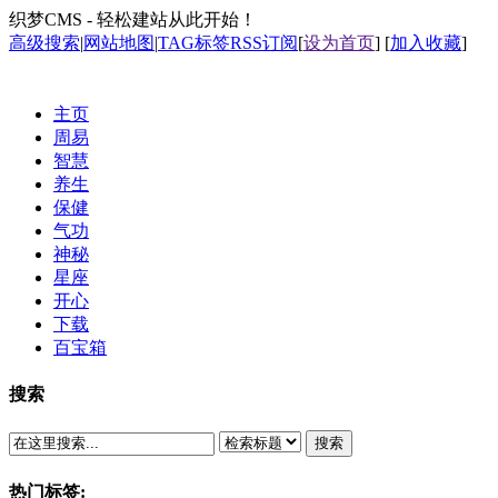
织梦CMS - 轻松建站从此开始！
高级搜索
|
网站地图
|
TAG标签
RSS订阅
[
设为首页
] [
加入收藏
]
主页
周易
智慧
养生
保健
气功
神秘
星座
开心
下载
百宝箱
搜索
搜索
热门标签: