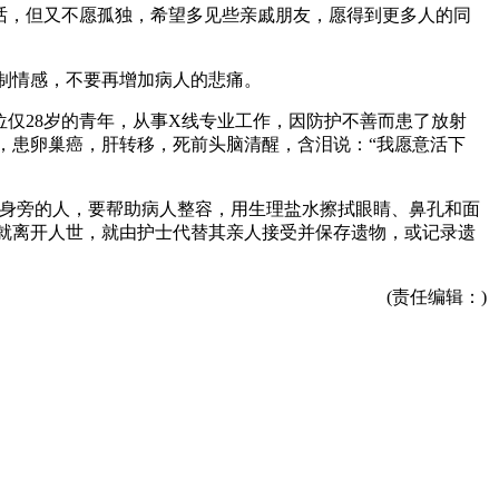
话，但又不愿孤独，希望多见些亲戚朋友，愿得到更多人的同
制情感，不要再增加病人的悲痛。
仅28岁的青年，从事X线专业工作，因防护不善而患了放射
，患卵巢癌，肝转移，死前头脑清醒，含泪说：“我愿意活下
人身旁的人，要帮助病人整容，用生理盐水擦拭眼睛、鼻孔和面
就离开人世，就由护士代替其亲人接受并保存遗物，或记录遗
(责任编辑：)