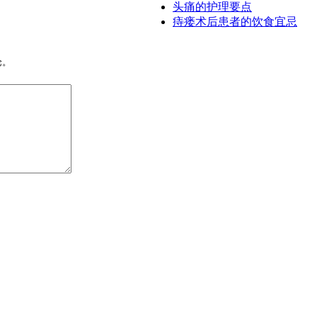
头痛的护理要点
痔瘘术后患者的饮食宜忌
论。