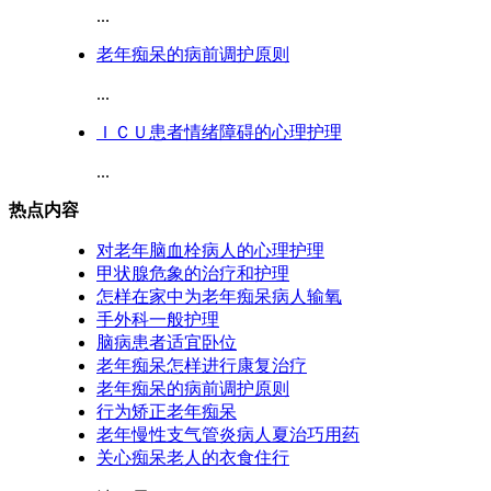
...
老年痴呆的病前调护原则
...
ＩＣＵ患者情绪障碍的心理护理
...
热点内容
对老年脑血栓病人的心理护理
甲状腺危象的治疗和护理
怎样在家中为老年痴呆病人输氧
手外科一般护理
脑病患者适宜卧位
老年痴呆怎样进行康复治疗
老年痴呆的病前调护原则
行为矫正老年痴呆
老年慢性支气管炎病人夏治巧用药
关心痴呆老人的衣食住行