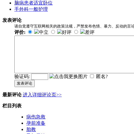
脑病患者适宜卧位
手外科一般护理
发表评论
请自觉遵守互联网相关的政策法规，严禁发布色情、暴力、反动的言
评价:
中立
好评
差评
验证码:
匿名?
发表评论
最新评论
进入详细评论页>>
栏目列表
病伤急救
孕前准备
胎教