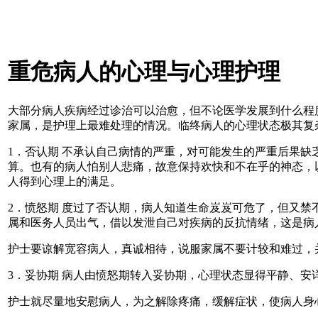
重危病人的心理与心理护理
大部分病人疾病经过诊治可以治愈，但不论医学发展到什么程
家属，是护理上最难处理的情况。临终病人的心理状态极其复杂，E
1．否认期 不承认自己病情的严重，对可能发生的严重后果
算。也有的病人怕别人悲痛，故意保持欢快和不在乎的神态，
人得到心理上的满足。
2．愤怒期 度过了否认期，病人知道生命岌岌可危了，但又
属和医务人员出气，借以发泄自己对疾病的反抗情绪，这是病
护士要谅解宽容病人，真诚相待，说服家属不要计较和难过，
3．妥协期 病人由愤怒期转入妥协期，心理状态显得平静、
护士就尽量地安慰病人，为之解除疼痛，缓解症状，使病人身