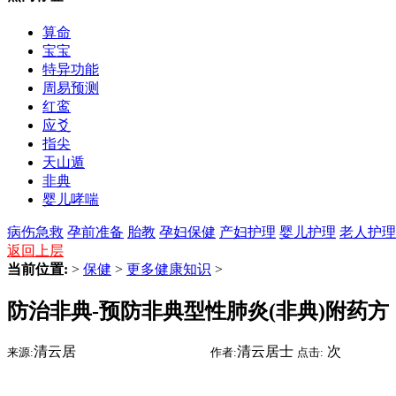
算命
宝宝
特异功能
周易预测
红鸾
应爻
指尖
天山遁
非典
婴儿哮喘
病伤急救
孕前准备
胎教
孕妇保健
产妇护理
婴儿护理
老人护理
返回上层
当前位置:
>
保健
>
更多健康知识
>
防治非典-预防非典型性肺炎(非典)附药方
清云居
2015-07-05 19:22
清云居士
次
来源:
时间:
作者:
点击: