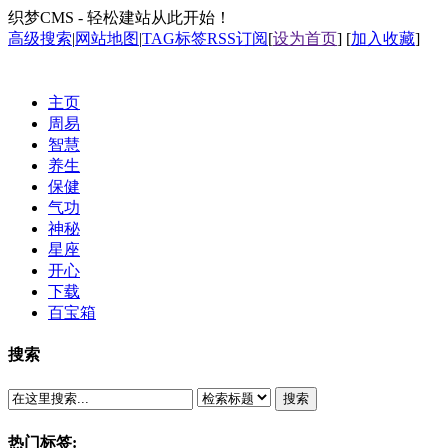
织梦CMS - 轻松建站从此开始！
高级搜索
|
网站地图
|
TAG标签
RSS订阅
[
设为首页
] [
加入收藏
]
主页
周易
智慧
养生
保健
气功
神秘
星座
开心
下载
百宝箱
搜索
搜索
热门标签: