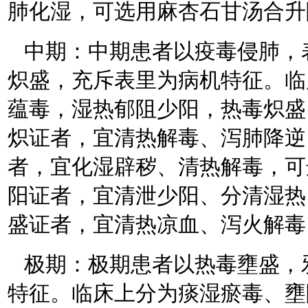
肺化湿，可选用麻杏石甘汤合升
中期：中期患者以疫毒侵肺，
炽盛，充斥表里为病机特征。临
蕴毒，湿热郁阻少阳，热毒炽盛
炽证者，宜清热解毒、泻肺降逆
者，宜化湿辟秽、清热解毒，可
阳证者，宜清泄少阳、分清湿热
盛证者，宜清热凉血、泻火解毒
极期：极期患者以热毒壅盛，
特征。临床上分为痰湿瘀毒、壅