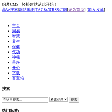
织梦CMS - 轻松建站从此开始！
高级搜索
|
网站地图
|
TAG标签
RSS订阅
[
设为首页
] [
加入收藏
]
主页
周易
智慧
养生
保健
气功
神秘
星座
开心
下载
百宝箱
搜索
搜索
热门标签: