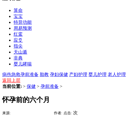
算命
宝宝
特异功能
周易预测
红鸾
应爻
指尖
天山遁
非典
婴儿哮喘
病伤急救
孕前准备
胎教
孕妇保健
产妇护理
婴儿护理
老人护理
返回上层
当前位置:
>
保健
>
孕前准备
>
怀孕前的六个月
2015-06-27 02:11
次
来源:
时间:
作者:
点击: