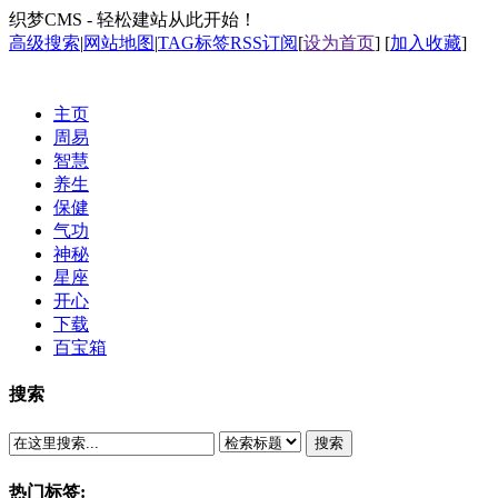
织梦CMS - 轻松建站从此开始！
高级搜索
|
网站地图
|
TAG标签
RSS订阅
[
设为首页
] [
加入收藏
]
主页
周易
智慧
养生
保健
气功
神秘
星座
开心
下载
百宝箱
搜索
搜索
热门标签: