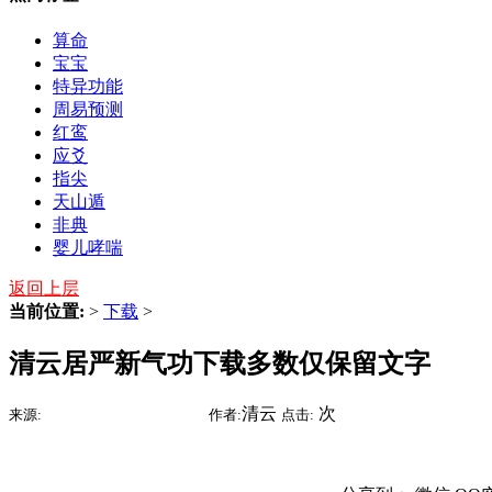
算命
宝宝
特异功能
周易预测
红鸾
应爻
指尖
天山遁
非典
婴儿哮喘
返回上层
当前位置:
>
下载
>
清云居严新气功下载多数仅保留文字
2017-10-30 02:51
清云
次
来源:
时间:
作者:
点击: