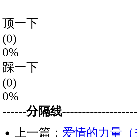
顶一下
(0)
0%
踩一下
(0)
0%
------分隔线--------------------
上一篇：
爱情的力量（