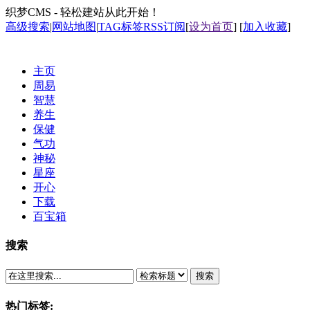
织梦CMS - 轻松建站从此开始！
高级搜索
|
网站地图
|
TAG标签
RSS订阅
[
设为首页
] [
加入收藏
]
主页
周易
智慧
养生
保健
气功
神秘
星座
开心
下载
百宝箱
搜索
搜索
热门标签: