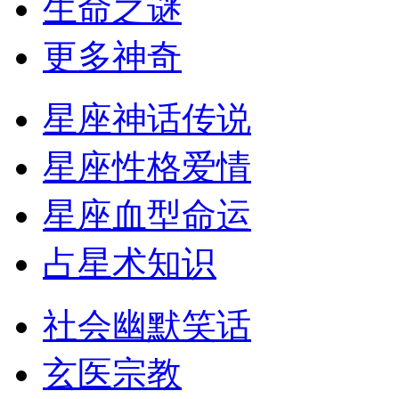
生命之谜
更多神奇
星座神话传说
星座性格爱情
星座血型命运
占星术知识
社会幽默笑话
玄医宗教