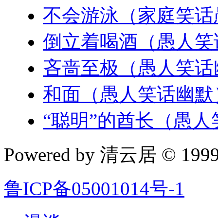
不会游泳（家庭笑话
倒立着喝酒（愚人笑
吝啬至极（愚人笑话
和面（愚人笑话幽默
“聪明”的酋长（愚
Powered by 清云居 © 1999-
鲁ICP备05001014号-1