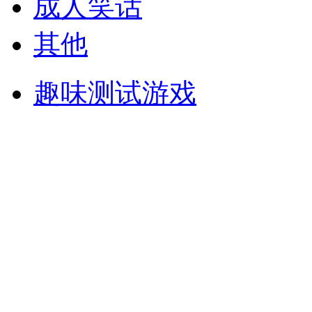
成人笑话
其他
趣味测试游戏