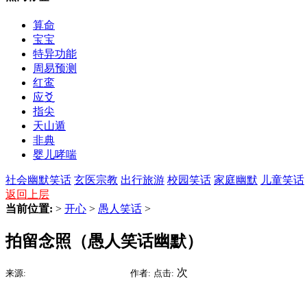
算命
宝宝
特异功能
周易预测
红鸾
应爻
指尖
天山遁
非典
婴儿哮喘
社会幽默笑话
玄医宗教
出行旅游
校园笑话
家庭幽默
儿童笑话
返回上层
当前位置:
>
开心
>
愚人笑话
>
拍留念照（愚人笑话幽默）
2015-09-09 06:49
次
来源:
时间:
作者:
点击: