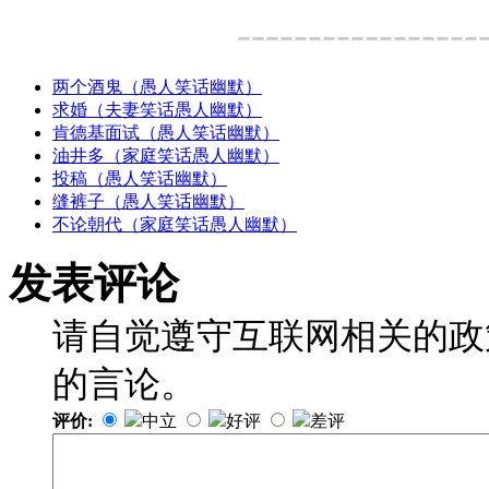
-----------------
两个酒鬼（愚人笑话幽默）
求婚（夫妻笑话愚人幽默）
肯德基面试（愚人笑话幽默）
油井多（家庭笑话愚人幽默）
投稿（愚人笑话幽默）
缝裤子（愚人笑话幽默）
不论朝代（家庭笑话愚人幽默）
发表评论
请自觉遵守互联网相关的政
的言论。
评价:
中立
好评
差评