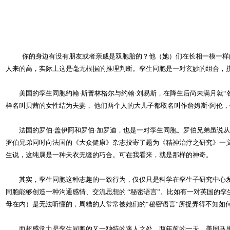
你的身边有没有朋友或者亲戚是双胞胎的？他（她）们在长相一模一样
人来的高，实际上这是毫无根据的推理判断。孪生同胞是一对玄妙的组合，
美国的孪生同胞约翰·斯普林格尔与约翰·刘易斯，在降生后尚未满月就“各
样名叫贝茜的女性结为夫妻， 他们两个人的大儿子都取名叫作詹姆斯·阿伦
法国的罗伯·盖伊阿和罗伯·加罗迪，也是一对孪生同胞。罗伯兄弟虽说从
罗伯兄弟同时向法国的《大众健康》杂志投寄了题为《精神治疗之研究》一
生说，这纯属是一种天衣无缝的巧合。可在我看来，就是那样的神奇。
其实，孪生同胞这种志趣的一致行为，仅仅只是科学在孪生子研究中心发
同胞能够创造一种沟通感情、交流思想的 “秘密语言”。比如有一对英国的
母在内）是无法听懂的，周糟的人常常被她们的“秘密语言”所捉弄得不知如
而超感觉力是孪生同胞的又一独特的迷人之处。两年前的一天，美国马里兰