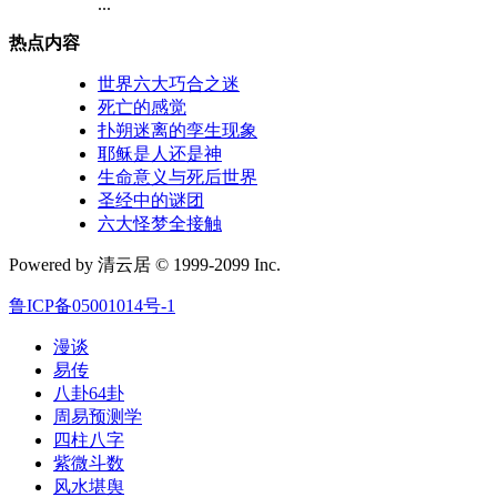
...
热点内容
世界六大巧合之迷
死亡的感觉
扑朔迷离的孪生现象
耶稣是人还是神
生命意义与死后世界
圣经中的谜团
六大怪梦全接触
Powered by 清云居 © 1999-2099 Inc.
鲁ICP备05001014号-1
漫谈
易传
八卦64卦
周易预测学
四柱八字
紫微斗数
风水堪舆