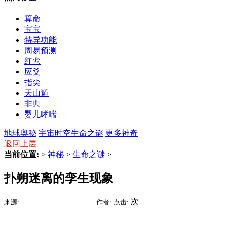
算命
宝宝
特异功能
周易预测
红鸾
应爻
指尖
天山遁
非典
婴儿哮喘
地球奥秘
宇宙时空
生命之谜
更多神奇
返回上层
当前位置:
>
神秘
>
生命之谜
>
扑朔迷离的孪生现象
2015-07-09 15:12
次
来源:
时间:
作者:
点击: