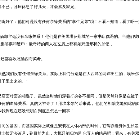
痛不已，卧床休息了好几天，才会累及家兄。
好了：他们可是没有任何亲缘关系的“孪生兄弟”哦！不看不知道，看了吓一
俩却丝毫没有亲缘关系！ 他们是在美国堪萨斯城的一家书店偶遇的。当他们彼
都收集邮票和硬币；最奇特的两人在左肩上都有如鸡蛋形状的胎记 。
，还都喜欢吃墨西哥菜肴。
虽然我们没有任何亲缘关系。实际上我们分别是在大西洋的两岸出生的，埃米尔
子里出来的。”
店面对面的相遇了。虽然当时他们穿着打扮各不相同，但是仍然好像是在镜子
任何的血缘关系。真的太神奇了！用埃米尔的话来说， 他们的相貌竟能如此酷
少我到现在还没想明白到底是怎么一回事！
基因，而基因实际上就像是安装在人体内部的时钟，它驾驭着身体生长发育的
博士都无法破译，到目前为止，大概只能归为造 化弄人的结果吧！看来，有关