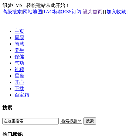
织梦CMS - 轻松建站从此开始！
高级搜索
|
网站地图
|
TAG标签
RSS订阅
[
设为首页
] [
加入收藏
]
主页
周易
智慧
养生
保健
气功
神秘
星座
开心
下载
百宝箱
搜索
搜索
热门标签: