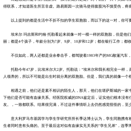
得联系，才知道医生所言非虚。路易斯因一次骑马使得腹股沟不慎受伤，疼
以上提到的都是生活中不折不扣的孪生双胞胎，而以下的这一对，你可要听
埃米尔·玛吉斯和约翰·托勒看起来就像一对一模一样的双胞胎，但是他们
丽；都是4个孩子，年龄分别为7岁、9岁、10岁和12岁；都在银行工作；
不仅如此，两人还都是业余拳击手，都驾驶着1983年产的MG敞篷汽车
托勒今年47岁，比埃米尔大2岁。托勒说：“埃米尔和我长相完全一样，
人领养的，所以不可能是出生时就分离的双胞胎。但是，我们真的就像一个模
相遇之前，他们还是素不相识的陌生人，那天，他们在堪萨斯城的一家书
下他们是否可能有血缘关系。经医院权威的DNA鉴定后，证实他们根本没有
友。，一致都联系。结果很完满，不过这件事情听上去仍然感觉怪怪的，至
意大利罗马市基因学与孪生学研究所所长季达博士认为，孪生同胞携有相同的
生者同时患有头痛的。至于最后这对似有血缘实无关系的“孪生兄弟”，连季