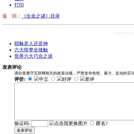
打印
返 回：
《生命之谜》目录
-------------
耶稣是人还是神
六大怪梦全接触
世界六大巧合之迷
发表评论
请自觉遵守互联网相关的政策法规，严禁发布色情、暴力、反动的言
评价:
中立
好评
差评
验证码:
匿名?
发表评论