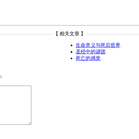
-----------------------------------
【 相关文章 】
----------------------------------
生命意义与死后世界
圣经中的谜团
死亡的感觉
论。