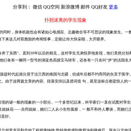
分享到：
微信
QQ空间
新浪微博
邮件
QQ好友
更多
扑朔迷离的孪生现象
的同时，身体机能也会有诸如心电感应、志趣吻合等不可思议的现象发生。一般
接下来这几对双胞胎的奇闻怪事，定能让你大快朵颐，大开眼界。
奔了东西”。直到39年以后的相见，这对孪生兄弟惊异地发现，他们竟然分别
，他们各有一辆同一型号的湖蓝色高级宝马轿车，还各有一只名叫“伊”的法国名
孩提时代起就分居于法兰西的南国与北疆，但成年后都不约而同的矢至于医学
文。由于这两篇文章的内容、段落安排以及措词造 句，甚至连标点都是惊人的
现的谜一般的现象的一小部分。一个多世纪以来，科学家们一直在试图对孪生
孪生姐妹花——吉邦姐妹，她们二人从小生性孤僻，一 般不和外人攀谈，而她
何是好。
州罗克菲勒市的工程师唐纳德·凯特突然感到腹股沟剧痛难忍。医生认定他没