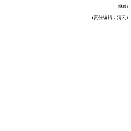
(魏薇)
(责任编辑：清云)