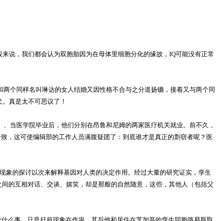
来说，我们都会认为双胞胎因为在母体里细胞分化的缘故，IQ可能没有正常
和两个同样名叫琳达的女人结婚又因性格不合与之分道扬镳，接着又与两个同
犬。真是太不可思议了！
。、当医学院毕业后，他们分别在昂鲁和尼姆的两家医疗机关就业。前不久，
一致，这可使编辑部的工作人员满腹疑团了：到底谁才是真正的剽窃者呢？医
现象的探讨以次来解释基因对人类的决定作用。经过大量的研究证实，孪生
们之间的互相对话、交谈、嬉笑，却是那般的自然随意，这些，其他人（包括父
什么事，只是赶超现象在作祟。其后他和居住在芝加哥的孪生同胞路易斯取