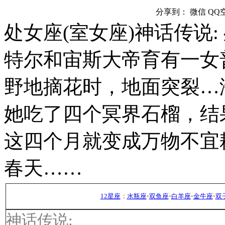
分享到：
微信
QQ
处女座(室女座)神话传说
特尔和宙斯大帝育有一女
野地摘花时，地面突裂…
她吃了四个冥界石榴，结
这四个月就变成万物不宜
春天……
12星座
：
水瓶座
•
双鱼座
•
白羊座
•
金牛座
•
双
神话传说
: