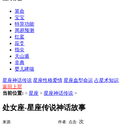
算命
宝宝
特异功能
周易预测
红鸾
应爻
指尖
天山遁
非典
婴儿哮喘
星座神话传说
星座性格爱情
星座血型命运
占星术知识
返回上层
当前位置:
>
星座
>
星座神话传说
>
处女座-星座传说神话故事
2015-07-11 02:48
次
来源:
时间:
作者:
点击: