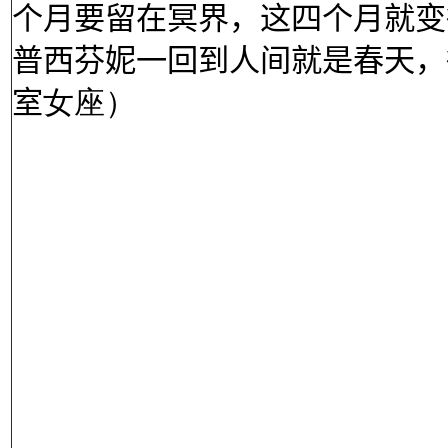
个月要留在冥界，这四个月就变
普西芬妮一回到人间就是春天，
室
女座）
正义女神被派到
但人间暴乱
正义女神有感自
宇宙之神把她变
希望能洗净