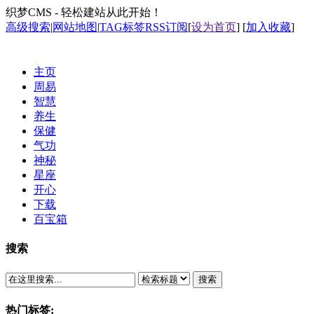
织梦CMS - 轻松建站从此开始！
高级搜索
|
网站地图
|
TAG标签
RSS订阅
[
设为首页
] [
加入收藏
]
主页
周易
智慧
养生
保健
气功
神秘
星座
开心
下载
百宝箱
搜索
搜索
热门标签: