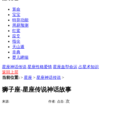
算命
宝宝
特异功能
周易预测
红鸾
应爻
指尖
天山遁
非典
婴儿哮喘
星座神话传说
星座性格爱情
星座血型命运
占星术知识
返回上层
当前位置:
>
星座
>
星座神话传说
>
狮子座-星座传说神话故事
2015-07-11 02:41
次
来源:
时间:
作者:
点击: