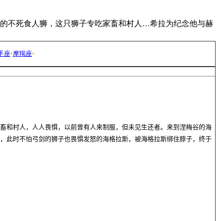
谷的不死食人狮，这只狮子专吃家畜和村人…希拉为纪念他与赫
手座
•
摩羯座
•
畜和村人，人人畏惧，以前曾有人来制服，但未见生还者。来到涅梅谷的海
，此时不怕弓剑的狮子也畏惧发怒的海格拉斯，被海格拉斯绑住脖子，终于