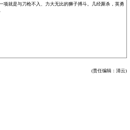
一项就是与刀枪不入、力大无比的狮子搏斗。几经厮杀，英勇
。
(责任编辑：清云)