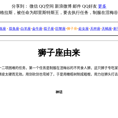
分享到：
微信
QQ空间
新浪微博
邮件
QQ好友
更多
海格拉斯，被任命为耶里斯特斯王，要去执行任务，制服在涅梅
瓶座
•
双鱼座
•
白羊座
•
金牛座
•
双子座
•
巨蟹座
•
狮子座
•
处女座
•
天秤座
•
天蝎座
•
射
狮子座由来
二项困难的任务，第一个任务是制服在涅梅谷的不死食人狮，这只狮子专吃家
狮皮太硬而无效。用剑砍剑也弯掉了，于是用橄榄树制成粗棍，用力往狮头打去
神话