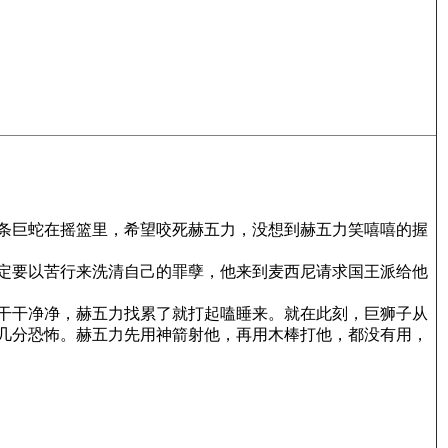
条巨蛇在摇篮里，希望咬死赫五力，没想到赫五力笑嘻嘻的握
定要以苦行来洗清自己的罪孽，他来到麦西尼请求国王派给他
干干净净，赫五力找累了就打起嗑睡来。就在此刻，巨狮子从
几分恐怖。赫五力先用神箭射他，再用木棒打他，都没有用，