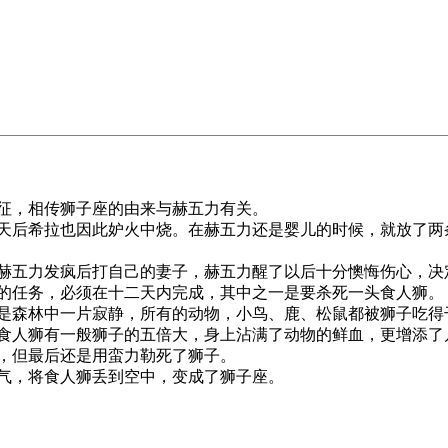
征，相传狮子座的由来与赫五力有关。
后希拉也因此妒火中烧。在赫五力还是婴儿的时候，就放了两
五力发疯后打自己的妻子，赫五力醒了以后十分懊悔伤心，决
的任务，必须在十二天内完成，其中之一是要杀死一头食人狮。
森林中一片寂静，所有的动物，小鸟、鹿、松鼠都被狮子吃得
食人狮有一般狮子的五倍大，身上沾满了动物的鲜血，更增添了
，但最后还是用蛮力勒死了狮子。
，将食人狮丢到空中，变成了狮子座。