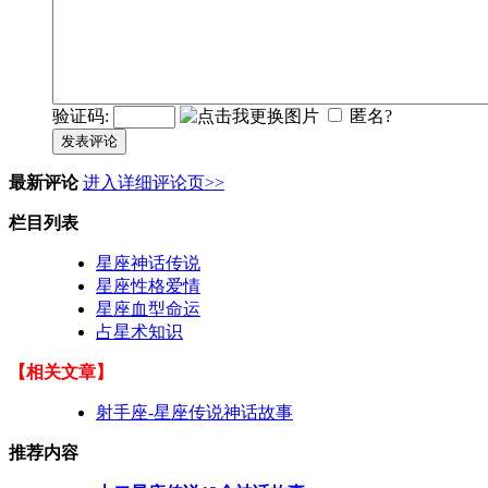
验证码:
匿名?
发表评论
最新评论
进入详细评论页>>
栏目列表
星座神话传说
星座性格爱情
星座血型命运
占星术知识
【相关文章】
射手座-星座传说神话故事
推荐内容