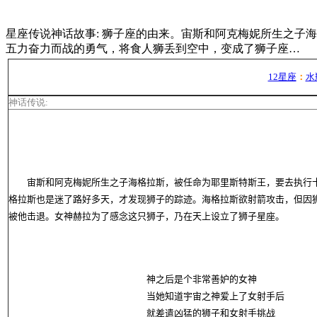
星座传说神话故事: 狮子座的由来。宙斯和阿克梅妮所生之子
五力奋力而战的勇气，将食人狮丢到空中，变成了狮子座…
12星座
：
水
神话传说
:
宙斯和阿克梅妮所生之子海格拉斯，被任命为耶里斯特斯王，要去执行十
格拉斯也是迷了路好多天，才发现狮子的踪迹。海格拉斯欲射箭攻击，但因
被他击退。女神赫拉为了感念这只狮子，乃在天上设立了狮子星座。
神之后是个非常善妒的女神
当她知道宇宙之神爱上了女射手后
就差遣凶猛的狮子和女射手挑战