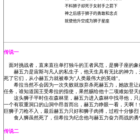
不料狮子却死于女射手之箭下
神之后感于狮子的勇敢和忠贞
就使他升空成为狮子星座
传说一
面对挑战者，直来直往单打独斗的王者风范，是狮子座的象
赫五力是宙斯与凡人的私生子，他天生具有无比的神力，天
死了它们，从小赫五力就被奉为"人类最伟大的英雄"。
希拉当然不会因为一次失败就放弃杀死赫五力，她故意让赫
任务，谁知道国王受希拉的指使，果然赐给他十二项难如登天
这头狮子平时住在森林里，赫五力进入森林中找寻他，只是
一个有双重洞口的山洞中昂首而出，赫五力睁眼一看，天啊！
巨狮子刀枪不入，最后赫五力只好和狮子肉搏，过程十分惨烈
食人狮虽然死了，但希拉为纪念他与赫五力奋力而战的勇气
传说二