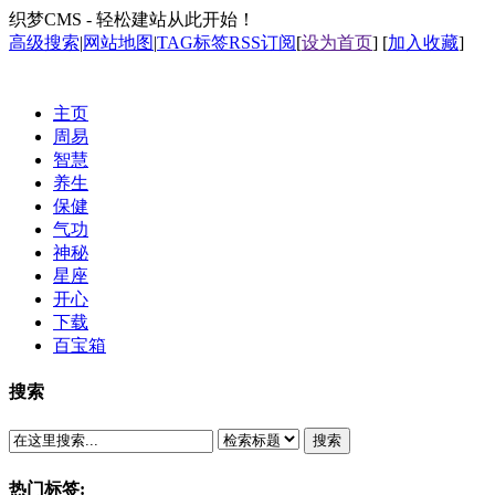
织梦CMS - 轻松建站从此开始！
高级搜索
|
网站地图
|
TAG标签
RSS订阅
[
设为首页
] [
加入收藏
]
主页
周易
智慧
养生
保健
气功
神秘
星座
开心
下载
百宝箱
搜索
搜索
热门标签: