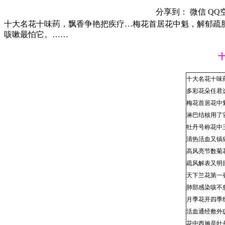
分享到：
微信
QQ
十大名花十味药，飘香争艳把疾疗…梅花首居花中魁，解郁疏
咳嗽最怕它。……
十大名花十味
多彩花朵任君
梅花首居花中
淋巴结核用了
牡丹号称花中
清热活血又镇
高风亮节数菊
疏风解表又明
天下兰花第一
肺部感染咳不
月季花开四季
活血通经敷外
花中西施是牡