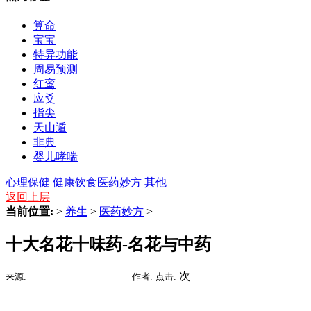
算命
宝宝
特异功能
周易预测
红鸾
应爻
指尖
天山遁
非典
婴儿哮喘
心理保健
健康饮食
医药妙方
其他
返回上层
当前位置:
>
养生
>
医药妙方
>
十大名花十味药-名花与中药
2015-07-09 02:29
次
来源:
时间:
作者:
点击: