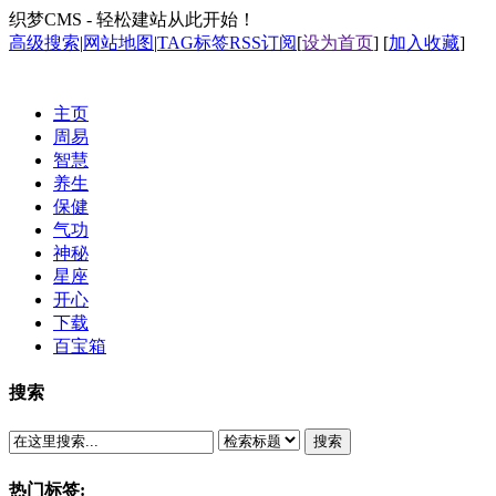
织梦CMS - 轻松建站从此开始！
高级搜索
|
网站地图
|
TAG标签
RSS订阅
[
设为首页
] [
加入收藏
]
主页
周易
智慧
养生
保健
气功
神秘
星座
开心
下载
百宝箱
搜索
搜索
热门标签: