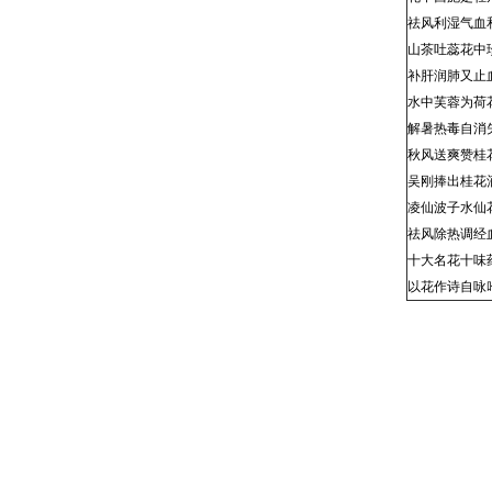
祛风利湿气血
山茶吐蕊花中
补肝润肺又止
水中芙蓉为荷
解暑热毒自消
秋风送爽赞桂
吴刚捧出桂花
凌仙波子水仙
祛风除热调经
十大名花十味
以花作诗自咏