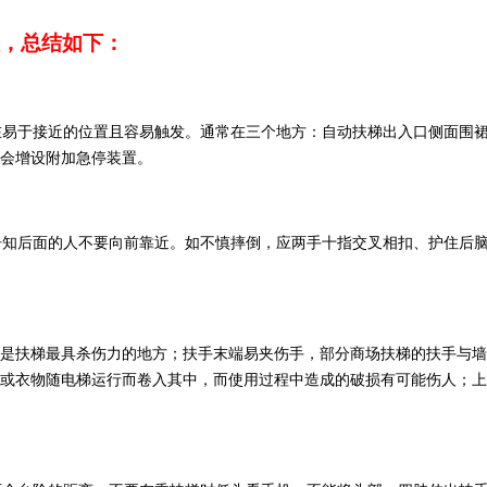
，总结如下：
在易于接近的位置且容易触发。通常在三个地方：自动扶梯出入口侧面围
会增设附加急停装置。
告知后面的人不要向前靠近。如不慎摔倒，应两手十指交叉相扣、护住后
却是扶梯最具杀伤力的地方；扶手末端易夹伤手，部分商场扶梯的扶手与
脚或衣物随电梯运行而卷入其中，而使用过程中造成的破损有可能伤人；上