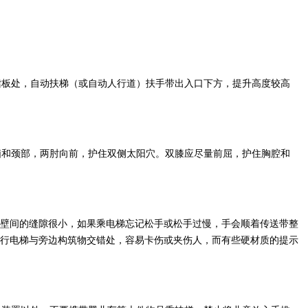
裙板处，自动扶梯（或自动人行道）扶手带出入口下方，提升高度较高
脑和颈部，两肘向前，护住双侧太阳穴。双膝应尽量前屈，护住胸腔和
墙壁间的缝隙很小，如果乘电梯忘记松手或松手过慢，手会顺着传送带整
行电梯与旁边构筑物交错处，容易卡伤或夹伤人，而有些硬材质的提示