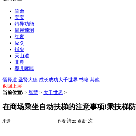
算命
宝宝
特异功能
周易预测
红鸾
应爻
指尖
天山遁
非典
婴儿哮喘
儒释道
圣贤大德
成长成功
大千世界
书籍
其他
返回上层
当前位置:
>
智慧
>
大千世界
>
在商场乘坐自动扶梯的注意事项!乘扶梯防
2015-07-28 16:54
清云
次
来源:
时间:
作者:
点击: