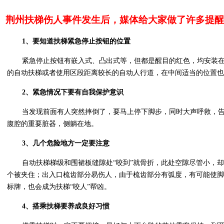
荆州扶梯伤人事件发生后，媒体给大家做了许多提醒
1、要知道扶梯紧急停止按钮的位置
紧急停止按钮有嵌入式、凸出式等，但都是醒目的红色，均安装
的自动扶梯或者使用区段距离较长的自动人行道，在中间适当的位置也
2、紧急情况下要有自我保护意识
当发现前面有人突然摔倒了，要马上停下脚步，同时大声呼救，
腹腔的重要脏器，侧躺在地。
3、几个危险地方一定要注意
自动扶梯梯级和围裙板缝隙处“咬到”就骨折，此处空隙尽管小，
个被夹住；出入口梳齿部分易伤人，由于梳齿部分有弧度，有可能使
标牌，也会成为扶梯“咬人”帮凶。
4、搭乘扶梯要养成良好习惯