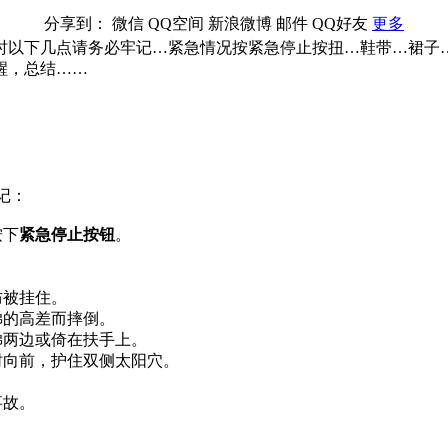
分享到：
微信
QQ空间
新浪微博
邮件
QQ好友
更多
时以下几点请务必牢记…紧急情况按紧急停止按扭…鞋带…裙子
醒，总结……
记：
按下
紧急停止按钮
。
防被挂住。
梯的高差而摔倒。
梯两边或倚在扶手上。
肘向前，护住双侧太阳穴。
。
事故。