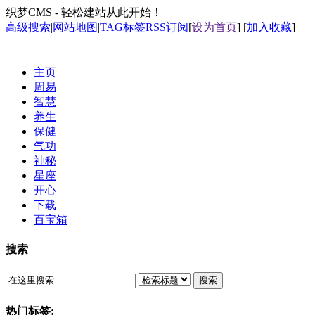
织梦CMS - 轻松建站从此开始！
高级搜索
|
网站地图
|
TAG标签
RSS订阅
[
设为首页
] [
加入收藏
]
主页
周易
智慧
养生
保健
气功
神秘
星座
开心
下载
百宝箱
搜索
搜索
热门标签: