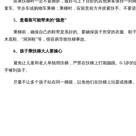
搭乘扶梯时一定不要拥挤，最好与上下台阶的其他乘客保持一到
童车、学步车或购物车乘梯；乘梯时，应留意前方并抓紧扶手。不要逆
5、意着装可能带来的“隐患”
乘梯前，确保自己的鞋带是系好的。要确保孩子所穿的衣服、鞋
木底鞋、“洞洞鞋”等，很容易导致扶梯事故。
6、孩子乘扶梯大人要操心
避免让儿童和老人单独用扶梯，严禁在扶梯上打闹蹦跳。0-3岁
手够到孩子。
尽量不让多个孩子站在同一梯级，以免他们在扶梯上玩耍或推搡