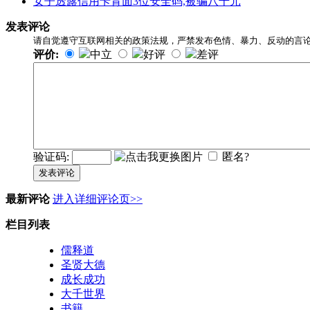
女子透露信用卡背面3位安全码,被骗八千元
发表评论
请自觉遵守互联网相关的政策法规，严禁发布色情、暴力、反动的言
评价:
中立
好评
差评
验证码:
匿名?
发表评论
最新评论
进入详细评论页>>
栏目列表
儒释道
圣贤大德
成长成功
大千世界
书籍