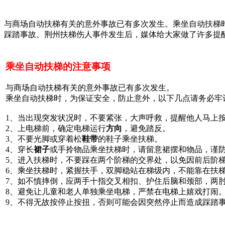
与商场自动扶梯有关的意外事故已有多次发生。乘坐自动扶梯
踩踏事故。荆州扶梯伤人事件发生后，媒体给大家做了许多提
乘坐自动扶梯的注意事项
与商场自动扶梯有关的意外事故已有多次发生。
乘坐自动扶梯时，为保证安全，防止意外，以下几点请务必牢
1、当出现突发状况时，不要紧张，大声呼救，提醒他人马上
2、上电梯前，确定电梯运行
方向
，避免踏反。
3、不要光脚或穿着松
鞋带
的鞋子乘坐扶梯。
4、穿长
裙子
或手拎物品乘坐扶梯时，请留意裙摆和物品，谨
5、进入扶梯时，不要踩在两个阶梯的交界处，以免因前后阶
6、乘坐扶梯时，紧握扶手，双脚稳站在梯级内，不能靠在扶
7、如不慎摔倒，应两手十指交叉相扣、护住后脑和颈部，两
8、避免让儿童和老人单独乘坐电梯，严禁在电梯上嬉戏打闹
9、不得无故按停止按扭，否则可能会因突然停止而造成踩踏