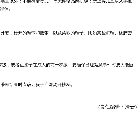
手装置以外；不要携带婴儿车等大件物品乘扶梯；禁止将儿童放入手推
部位。
和外套，松开的鞋带和腰带，以及柔软的鞋子、比如某些凉鞋、橡胶套
一梯级，或者让孩子在成人的前一梯级，要确保出现紧急事件时成人能随
。乘梯结束时应该让孩子立即离开扶梯。
(责任编辑：清云)