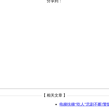
分享到：
-----------------------------------
【 相关文章 】
----------------------------------
电梯扶梯“吃人”悲剧不断!警惕