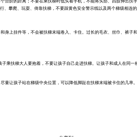
两个台阶的距离；不要在乘扶梯时低头看手机，不能将头部、四肢伸出扶
行、攀爬、玩耍、倚靠扶梯，不要踩黄色安全警示线以及两个梯级相连的
子和身上挂件等，不会被扶梯末端卷入、卡住。过长的毛衣、丝巾、裤子
的孩子乘扶梯大人要抱着，不要让孩子自己走进扶梯。让孩子和成人在同
。尽量让孩子站在梯级中央位置，可以降低脚趾在扶梯末端被卡住的几率