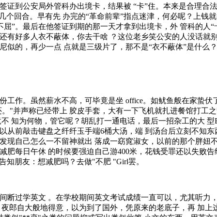
证到公安局外管科办出境卡，结果被 “卡”住。本来是合理合法
几个回合。早有先 办完的“革命前辈”指点迷津，何必呢？上钱就
死不屈”。最后在他签证到期的那一天才拿到出境卡，外 管科的人“
还有好多人衣不蔽体，你去干啥 ？这位老乡笑公安的人没话就
似的，再少一点 点就是三级片了，那不是“衣不蔽体”是什么？“
作。虽然薪水不高，可毕竟是坐 office。如鱿鱼般在家蛰伏
还。"并声称已经带上 胶皮手套，大有一下飞机就扎进餐馆打工之
不 知为何物，管它呢？胡乱打一通电话，最后一招杂工的大 型Buffe
以从前敲击键盘之纤纤玉手端6桶大汤，端 到汤台后立刻不知东
发现自己怎么一不留神就出 落成一窈窕淑女，以前的那个胖妞
每日午休 的时候要强迫自己游400米，花钱受罪还以失败告终，没 
告知朋友：想减肥吗？去做"不肥 "Girl罢。
断过学英文 。在学校期间英文考试成绩一直可以，尤其听力，
 夜郎自大般地得意，以为到了国外，凭原来的老底子，再 加上这