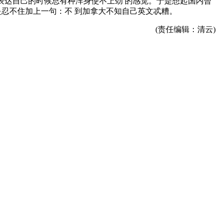
文表达自己的时候总有种浑身使不上劲 的感觉。于是想起国内曾
是忍不住加上一句：不 到加拿大不知自己英文忒糟。
(责任编辑：清云)