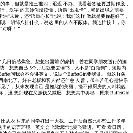
的事，但就是推三推四，迟迟 不办。眼看着签证要过期作废，
行，汉字 的玄妙你没读懂，所谓“出境卡”，就是出境之前要
卡油”未遂，还“语重心长”地说：我们这样 做就是要你想好了，
别说，胡邹八扯什么，说这 里的人衣不蔽体。我连忙接上，你
对呀！ ”
了几日倍感焦急。想想出国前 的豪情，曾在同学朋友送行的酒
势。想想自己 5个月后就要去读书，又不是"白领狗"，短期内
t问我会不会讲英文，说缺个BuffetGirl要我做。 就这样象
西南北了。好在老板和客人都还仁慈 友善，虽辛苦但心是快乐
不见了，从未发现自己 是如此的美丽，怪不得厨房的人叫我靓
想到现在又赚钱又减肥。想想其中奥秘，原来 BuffetGirl
比从农 村来的同学好出一大截。工作后自然比那些工作多年
里的语言环境，英文会"噌噌噌"地突飞猛进。可看 看日历，