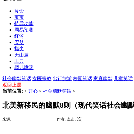
算命
宝宝
特异功能
周易预测
红鸾
应爻
指尖
天山遁
非典
婴儿哮喘
社会幽默笑话
玄医宗教
出行旅游
校园笑话
家庭幽默
儿童笑话
返回上层
当前位置:
>
开心
>
社会幽默笑话
>
北美新移民的幽默8则（现代笑话社会幽
2015-09-05 17:18
次
来源:
时间:
作者:
点击: