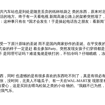
汽车站也是到处是随意丢弃的纸杯纸袋之 类的东西，原来对北
活的地方。终于有一天看电视 新闻高速公路上的架桥突然塌了，
：这种事只有在 *国才会发生！于是操起电话告之朋友：看新闻
下原汁原味的圣诞 而不是国内商家炒作的圣诞。在平安夜的那个
其亢奋的样子一定是赶 着去参加Party。突然发现女孩子们穿得
这不 是同理可证吗？难道鬼佬是铁打的，不怕冷吗？仔细瞧瞧 ，
，同时 也遗憾的是有很多喜欢的东西吃不到了，真是有得必有
张，没时间，北美人不嗑瓜子。有一天在WAL-MART发 现那
爱心，这是买回去喂鸟松鼠之类的小动 物的。"我颇不已为然，
被我气乐。