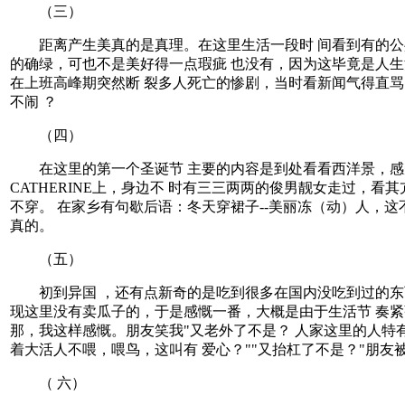
（三）
距离产生美真的是真理。在这里生活一段时 间看到有的公共
的确绿，可也不是美好得一点瑕疵 也没有，因为这毕竟是人生
在上班高峰期突然断 裂多人死亡的惨剧，当时看新闻气得直骂
不闹 ？
（四）
在这里的第一个圣诞节 主要的内容是到处看看西洋景，感受一
CATHERINE上，身边不 时有三三两两的俊男靓女走过，看
不穿。 在家乡有句歇后语：冬天穿裙子--美丽冻（动）人，
真的。
（五）
初到异国 ，还有点新奇的是吃到很多在国内没吃到过的东西
现这里没有卖瓜子的，于是感慨一番，大概是由于生活节 奏紧
那，我这样感慨。朋友笑我"又老外了不是？ 人家这里的人特有
着大活人不喂，喂鸟，这叫有 爱心？""又抬杠了不是？"朋友
（ 六）