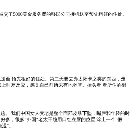
被交了5000美金服务费的移民公司接机送至预先租好的住处。
机送至 预先租好的住处。第二天要去办太阳卡之类的东西，走
加上时差反应，感觉自己前所未有地弱智。抬头看 看所住的街
题。 我们中国女人变老是整个面部皮肤下坠，嘴唇和年轻的时
好多，很多"外国"老太干脆用口红在唇的位置 涂上一个"假
隐退"。