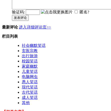
验证码:
匿名?
发表评论
最新评论
进入详细评论页>>
栏目列表
社会幽默笑话
玄医宗教
出行旅游
校园笑话
家庭幽默
儿童笑话
电脑网虫
愚人笑话
现代笑话
古代笑话
成人笑话
其他