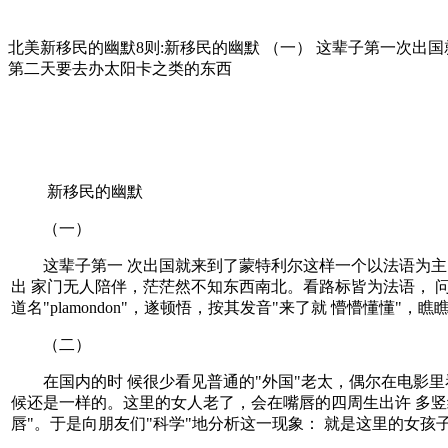
北美新移民的幽默8则:新移民的幽默 （一） 这辈子第一次出
第二天要去办太阳卡之类的东西
新移民的幽默
（一）
这辈子第一 次出国就来到了蒙特利尔这样一个以法语为主的城
出 家门无人陪伴，茫茫然不知东西南北。看路标皆为法语， 
道名"plamondon"，遂顿悟，按其发音"来了就 懵懵懂懂
（二）
在国内的时 候很少看见普通的"外国"老太，偶尔在电影里
候还是一样的。这里的女人老了，会在嘴唇的四周生出许 多竖
唇"。于是向朋友们"科学"地分析这一现象： 就是这里的女孩子