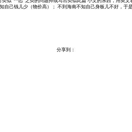
讨类似"**恋"之类的问题抑或写出类似此篇 小文的东西，用英
知自己钱儿少（物价高）； 不到海南不知自己身板儿不好，于
分享到：