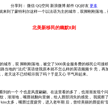
分享到：
微信
QQ空间
新浪微博
邮件
QQ好友
更多
国就来到了蒙特利尔这样一个以法语为主的城市，双脚刚刚落地，
北美新移民的幽默8则
市，双 脚刚刚落地，被交了5000美金服务费的移民公司接
问路当地的"法式"英语使我原本就不怎么样的英语频频卡 壳，再
"，瞧瞧，老天这不已经昭示我了吗？于是又心 平气和起来。
看到的一个 个也是风度翩翩。在这里看的多了，也渐渐发现个问
纹，渐渐地，嘴唇就翻向里侧，给人唇部消失的感觉 。我观察了
kiss太多，嘴唇过度疲劳，进入老年期 后，曾经美丽的唇提前"