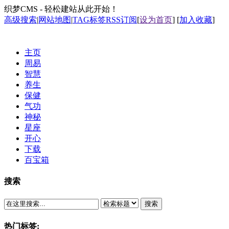
织梦CMS - 轻松建站从此开始！
高级搜索
|
网站地图
|
TAG标签
RSS订阅
[
设为首页
] [
加入收藏
]
主页
周易
智慧
养生
保健
气功
神秘
星座
开心
下载
百宝箱
搜索
搜索
热门标签: