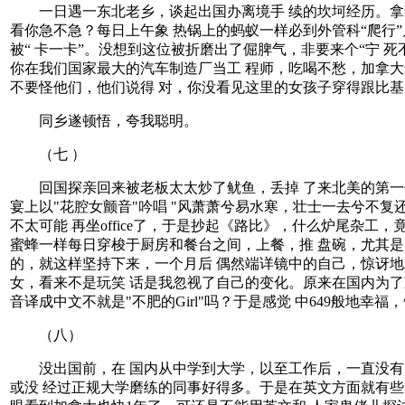
一日遇一东北老乡，谈起出国办离境手 续的坎坷经历。拿签
看你急不急？每日上午象 热锅上的蚂蚁一样必到外管科“爬行”
被“ 卡一卡”。没想到这位被折磨出了倔脾气，非要来个“宁 
你在我们国家最大的汽车制造厂当工 程师，吃喝不愁，加拿大
不要怪他们，他们说得 对，你没看见这里的女孩子穿得跟比基尼
同乡遂顿悟，夸我聪明。
（七 ）
回国探亲回来被老板太太炒了鱿鱼，丢掉 了来北美的第一份工
宴上以"花腔女颤音"吟唱 "风萧萧兮易水寒，壮士一去兮不复
不太可能 再坐office了，于是抄起《路比》，什么炉尾杂工，竟
蜜蜂一样每日穿梭于厨房和餐台之间，上餐，推 盘碗，尤其是
的，就这样坚持下来，一个月后 偶然端详镜中的自己，惊讶地
女，看来不是玩笑 话是我忽视了自己的变化。原来在国内为了减肥
音译成中文不就是"不肥的Girl"吗？于是感觉 中649般地幸福，
（八）
没出国前，在 国内从中学到大学，以至工作后，一直没有间
或没 经过正规大学磨练的同事好得多。于是在英文方面就有些