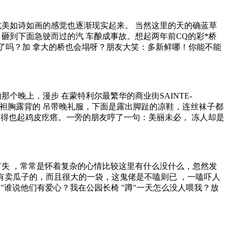
美如诗如画的感觉也逐渐现实起来。 当然这里的天的确蓝草
砸到下面急驶而过的汽 车酿成事故。想起两年前CQ的彩*桥
了吗？加 拿大的桥也会塌呀？朋友大笑：多新鲜哪！你能不能
晚上，漫步 在蒙特利尔最繁华的商业街SAINTE-
都是袒胸露背的 吊带晚礼服，下面是露出脚趾的凉鞋，连丝袜子都
冻得也起鸡皮疙瘩。一旁的朋友哼了一句：美丽未必， 冻人却是
失 ，常常是怀着复杂的心情比较这里有什么没什么，忽然发
里有卖瓜子的，而且很大的一袋，这鬼佬是不嗑则已 ，一嗑吓人
"谁说他们有爱心？我在公园长椅 "蹲"一天怎么没人喂我？放