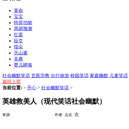
算命
宝宝
特异功能
周易预测
红鸾
应爻
指尖
天山遁
非典
婴儿哮喘
社会幽默笑话
玄医宗教
出行旅游
校园笑话
家庭幽默
儿童笑话
返回上层
当前位置:
>
开心
>
社会幽默笑话
>
英雄救美人（现代笑话社会幽默）
2015-09-05 16:03
次
来源:
时间:
作者:
点击: