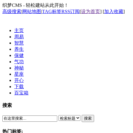
织梦CMS - 轻松建站从此开始！
高级搜索
|
网站地图
|
TAG标签
RSS订阅
[
设为首页
] [
加入收藏
]
主页
周易
智慧
养生
保健
气功
神秘
星座
开心
下载
百宝箱
搜索
搜索
热门标签: