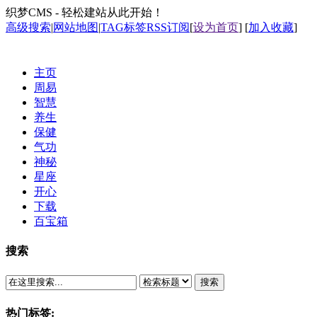
织梦CMS - 轻松建站从此开始！
高级搜索
|
网站地图
|
TAG标签
RSS订阅
[
设为首页
] [
加入收藏
]
主页
周易
智慧
养生
保健
气功
神秘
星座
开心
下载
百宝箱
搜索
搜索
热门标签: