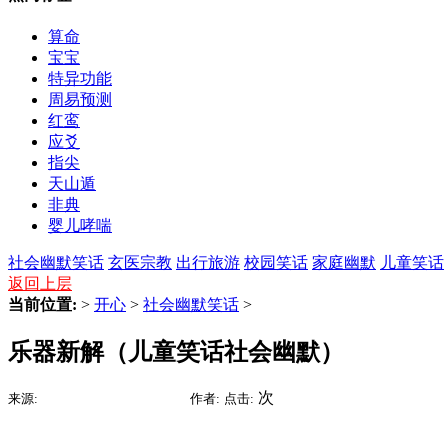
算命
宝宝
特异功能
周易预测
红鸾
应爻
指尖
天山遁
非典
婴儿哮喘
社会幽默笑话
玄医宗教
出行旅游
校园笑话
家庭幽默
儿童笑话
返回上层
当前位置:
>
开心
>
社会幽默笑话
>
乐器新解（儿童笑话社会幽默）
2015-09-05 16:03
次
来源:
时间:
作者:
点击: