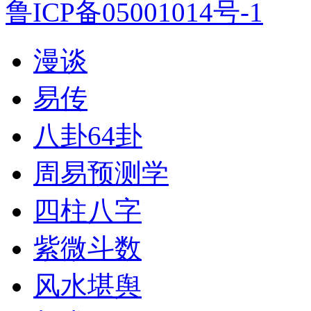
鲁ICP备05001014号-1
漫谈
易传
八卦64卦
周易预测学
四柱八字
紫微斗数
风水堪舆