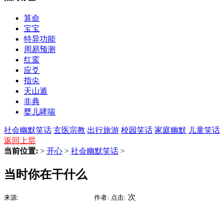
算命
宝宝
特异功能
周易预测
红鸾
应爻
指尖
天山遁
非典
婴儿哮喘
社会幽默笑话
玄医宗教
出行旅游
校园笑话
家庭幽默
儿童笑话
返回上层
当前位置:
>
开心
>
社会幽默笑话
>
当时你在干什么
2015-09-05 16:03
次
来源:
时间:
作者:
点击: