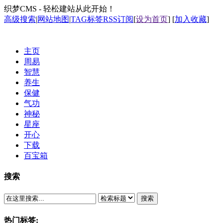
织梦CMS - 轻松建站从此开始！
高级搜索
|
网站地图
|
TAG标签
RSS订阅
[
设为首页
] [
加入收藏
]
主页
周易
智慧
养生
保健
气功
神秘
星座
开心
下载
百宝箱
搜索
搜索
热门标签: