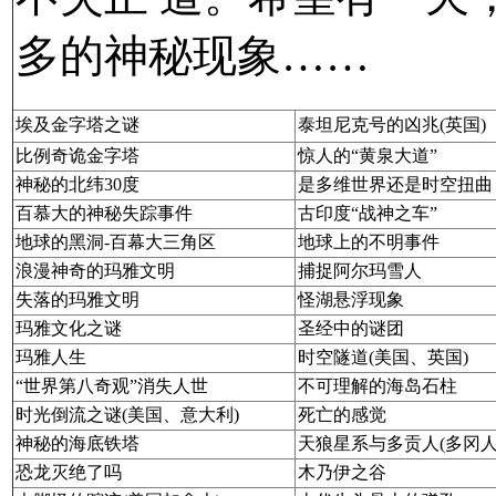
多的神秘现象……
埃及金字塔之谜
泰坦尼克号的凶兆(英国)
比例奇诡金字塔
惊人的“黄泉大道”
神秘的北纬30度
是多维世界还是时空扭曲
百慕大的神秘失踪事件
古印度“战神之车”
地球的黑洞-百幕大三角区
地球上的不明事件
浪漫神奇的玛雅文明
捕捉阿尔玛雪人
失落的玛雅文明
怪湖悬浮现象
玛雅文化之谜
圣经中的谜团
玛雅人生
时空隧道
(
美国、英国)
“世界第八奇观”消失人世
不可理解的海岛石柱
时光倒流之谜(美国、意大利)
死亡的感觉
神秘的海底铁塔
天狼星系与多贡人(多冈人
恐龙灭绝了吗
木乃伊之谷