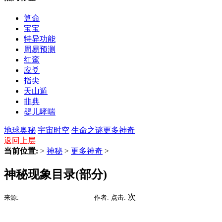
算命
宝宝
特异功能
周易预测
红鸾
应爻
指尖
天山遁
非典
婴儿哮喘
地球奥秘
宇宙时空
生命之谜
更多神奇
返回上层
当前位置:
>
神秘
>
更多神奇
>
神秘现象目录(部分)
2015-07-09 16:34
次
来源:
时间:
作者:
点击: