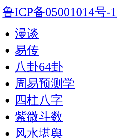
鲁ICP备05001014号-1
漫谈
易传
八卦64卦
周易预测学
四柱八字
紫微斗数
风水堪舆