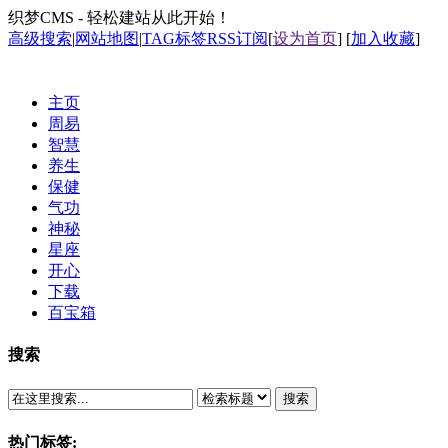
织梦CMS - 轻松建站从此开始！
高级搜索
|
网站地图
|
TAG标签
RSS订阅
[
设为首页
] [
加入收藏
]
主页
周易
智慧
养生
保健
气功
神秘
星座
开心
下载
百宝箱
搜索
搜索
热门标签: