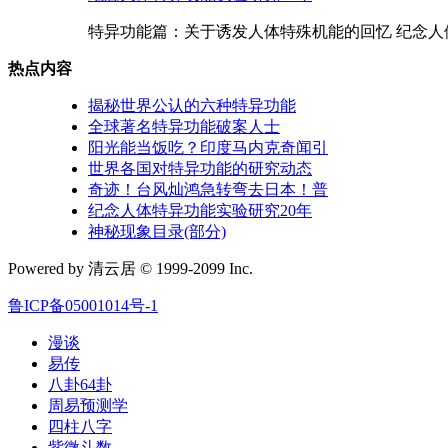
特异功能篇：关于诱发人体特殊机能的回忆 纪念人体特
热点内容
揭秘世界公认的六种特异功能
全球著名特异功能破案人士
阳光能当饭吃？印度马内克奇闻引
世界各国对特异功能的研究动态
奇迹！台风灿鸿急转弯去日本！普
纪念人体特异功能实验研究20年
神秘现象目录(部分)
Powered by 清云居 © 1999-2099 Inc.
鲁ICP备05001014号-1
漫谈
易传
八卦64卦
周易预测学
四柱八字
紫微斗数