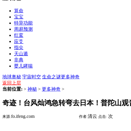
算命
宝宝
特异功能
周易预测
红鸾
应爻
指尖
天山遁
非典
婴儿哮喘
地球奥秘
宇宙时空
生命之谜
更多神奇
返回上层
当前位置:
>
神秘
>
更多神奇
>
奇迹！台风灿鸿急转弯去日本！普陀山观
fo.ifeng.com
2015-07-14 16:31
清云
次
来源:
时间:
作者:
点击: