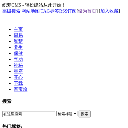
织梦CMS - 轻松建站从此开始！
高级搜索
|
网站地图
|
TAG标签
RSS订阅
[
设为首页
] [
加入收藏
]
主页
周易
智慧
养生
保健
气功
神秘
星座
开心
下载
百宝箱
搜索
搜索
热门标签: