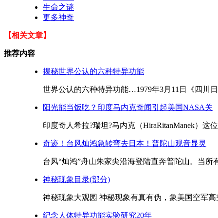
生命之谜
更多神奇
【相关文章】
推荐内容
揭秘世界公认的六种特异功能
世界公认的六种特异功能…1979年3月11日《四川
阳光能当饭吃？印度马内克奇闻引起美国NASA关
印度奇人希拉?瑞坦?马内克（HiraRitanManek）
奇迹！台风灿鸿急转弯去日本！普陀山观音显灵
台风“灿鸿”舟山朱家尖沿海登陆直奔普陀山。当所有
神秘现象目录(部分)
神秘现象大观园 神秘现象有真有伪，象美国空军高空
纪念人体特异功能实验研究20年