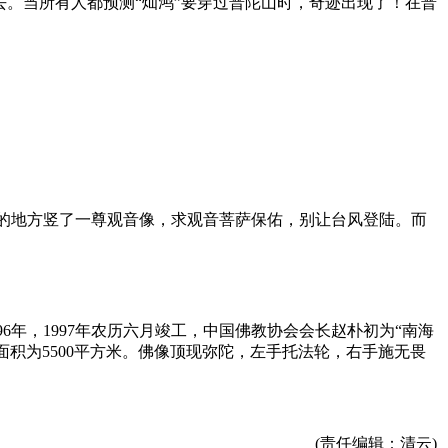
去。当所有人都预测“灿鸿”要穿过普陀山时，奇迹出现了！在普
的地方竖了一尊观音像，求观音菩萨保佑，别让台风登陆。而
年，1997年农历六月竣工，中国佛教协会会长赵朴初为“南海
面积为5500平方米。佛像顶现弥陀，左手托法轮，右手施无畏
(责任编辑：清云)