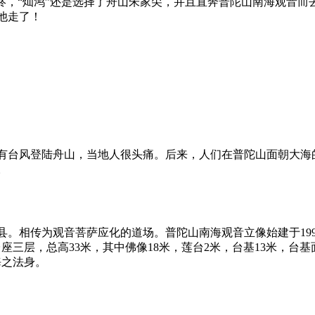
终，“灿鸿”还是选择了舟山朱家尖，并且直奔普陀山南海观音而
他走了！
有台风登陆舟山，当地人很头痛。后来，人们在普陀山面朝大海
。
。相传为观音菩萨应化的道场。普陀山南海观音立像始建于1996
三层，总高33米，其中佛像18米，莲台2米，台基13米，台基
海之法身。