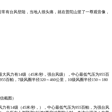
以前常有台风登陆，当地人很头痛，就在普陀山竖了一尊观音像，
最大风力有14级（45米/秒，强台风级），中心最低气压为955百
百帕，7级风圈半径320～460公里，10级风圈半径150～180
微信截图）
风力有14级（45米/秒，），中心最低气压为955百帕，为强台风