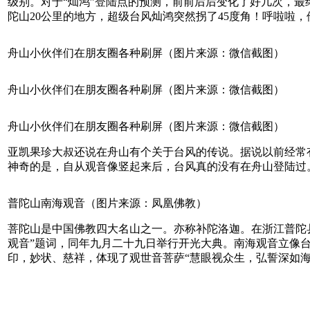
级别。对于“灿鸿”登陆点的预测，前前后后变化了好几次，最
陀山20公里的地方，超级台风灿鸿突然拐了45度角！呼啦啦，
舟山小伙伴们在朋友圈各种刷屏（图片来源：微信截图）
舟山小伙伴们在朋友圈各种刷屏（图片来源：微信截图）
舟山小伙伴们在朋友圈各种刷屏（图片来源：微信截图）
亚凯果珍大叔还说在舟山有个关于台风的传说。据说以前经常
神奇的是，自从观音像竖起来后，台风真的没有在舟山登陆过
普陀山南海观音（图片来源：凤凰佛教）
菩陀山是中国佛教四大名山之一。亦称补陀洛迦。在浙江普陀县
观音”题词，同年九月二十九日举行开光大典。南海观音立像台座
印，妙状、慈祥，体现了观世音菩萨“慧眼视众生，弘誓深如