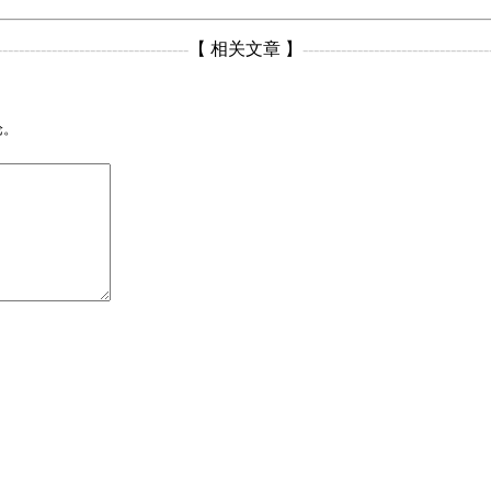
-----------------------------------
【 相关文章 】
----------------------------------
论。