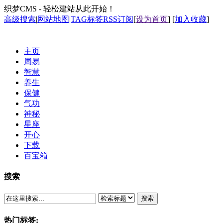
织梦CMS - 轻松建站从此开始！
高级搜索
|
网站地图
|
TAG标签
RSS订阅
[
设为首页
] [
加入收藏
]
主页
周易
智慧
养生
保健
气功
神秘
星座
开心
下载
百宝箱
搜索
搜索
热门标签: