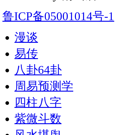
鲁ICP备05001014号-1
漫谈
易传
八卦64卦
周易预测学
四柱八字
紫微斗数
风水堪舆