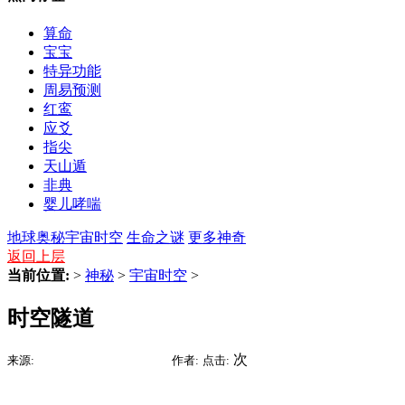
算命
宝宝
特异功能
周易预测
红鸾
应爻
指尖
天山遁
非典
婴儿哮喘
地球奥秘
宇宙时空
生命之谜
更多神奇
返回上层
当前位置:
>
神秘
>
宇宙时空
>
时空隧道
2015-07-09 15:31
次
来源:
时间:
作者:
点击: