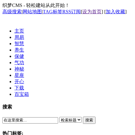
织梦CMS - 轻松建站从此开始！
高级搜索
|
网站地图
|
TAG标签
RSS订阅
[
设为首页
] [
加入收藏
]
主页
周易
智慧
养生
保健
气功
神秘
星座
开心
下载
百宝箱
搜索
搜索
热门标签: