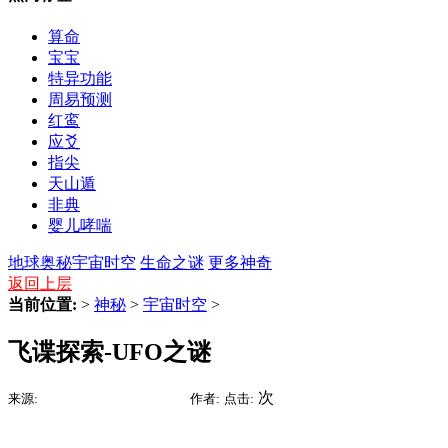
算命
宝宝
特异功能
周易预测
红鸾
应爻
指尖
天山遁
非典
婴儿哮喘
地球奥秘
宇宙时空
生命之谜
更多神奇
返回上层
当前位置:
>
神秘
>
宇宙时空
>
飞谍探索-UFO之谜
2015-07-09 15:12
次
来源:
时间:
作者:
点击: