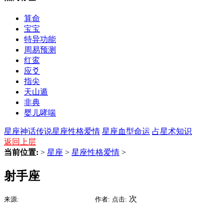
算命
宝宝
特异功能
周易预测
红鸾
应爻
指尖
天山遁
非典
婴儿哮喘
星座神话传说
星座性格爱情
星座血型命运
占星术知识
返回上层
当前位置:
>
星座
>
星座性格爱情
>
射手座
2016-02-08 15:21
次
来源:
时间:
作者:
点击: