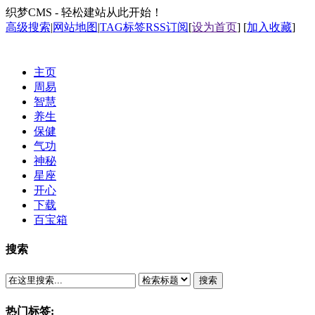
织梦CMS - 轻松建站从此开始！
高级搜索
|
网站地图
|
TAG标签
RSS订阅
[
设为首页
] [
加入收藏
]
主页
周易
智慧
养生
保健
气功
神秘
星座
开心
下载
百宝箱
搜索
搜索
热门标签: