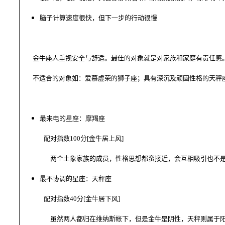
脑子计算速度很快，但下一步的行动很慢
金牛座人重视安全与舒适。最佳的对象就是对家族和家庭有责任感。
不适合的对象如：爱慕虚荣的狮子座；具有深沉及顽固性格的天秤座
最来电的星座：摩羯座
配对指数
100
分
[
金牛居上风
]
两个土象家族的成员，性格思想都蛮接近，会互相吸引也不是
最不协调的星座：天秤座
配对指数
40
分
[
金牛居下风
]
虽然两人都归在维纳斯帐下，但是金牛是阴性，天秤则属于阳