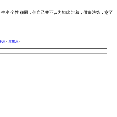
: 金牛座 个性 顽固，但自己并不认为如此 沉着，做事洗炼，意至
手座
•
摩羯座
•