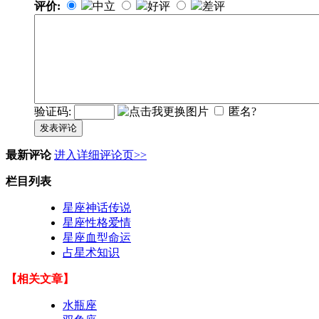
评价:
中立
好评
差评
验证码:
匿名?
发表评论
最新评论
进入详细评论页>>
栏目列表
星座神话传说
星座性格爱情
星座血型命运
占星术知识
【相关文章】
水瓶座