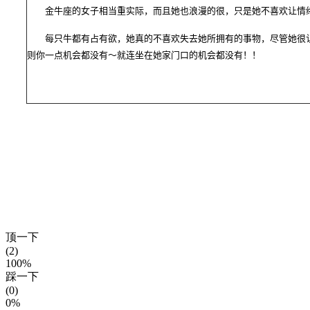
金牛座的女子相当重实际，而且她也浪漫的很，只是她不喜欢让情绪
每只牛都有占有欲，她真的不喜欢失去她所拥有的事物，尽管她很认
则你一点机会都没有～就连坐在她家门口的机会都没有！！
顶一下
(2)
100%
踩一下
(0)
0%