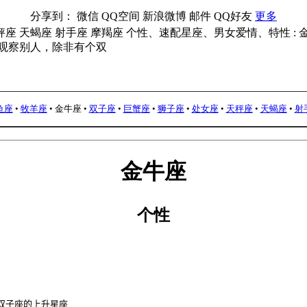
分享到：
微信
QQ空间
新浪微博
邮件
QQ好友
更多
天秤座 天蝎座 射手座 摩羯座 个性、速配星座、男女爱情、特性 
观察别人，除非有个双
鱼座
•
牧羊座
•
金牛座
•
双子座
•
巨蟹座
•
狮子座
•
处女座
•
天秤座
•
天蝎座
•
射
金牛座
个性
双子座的上升星座