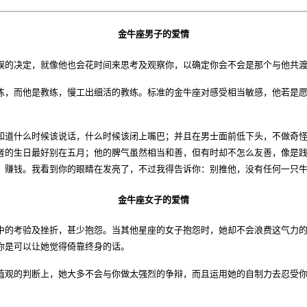
金牛座男子的爱情
的决定，就像他也会花时间来思考及观察你，以确定你会不会是那个与他共渡
，而他是教练，慢工出细活的教练。标准的金牛座对感受相当敏感，他若是愿
道什么时候该说话，什么时候该闭上嘴巴；并且在男士面前低下头，不做奇怪
者的生日最好别在五月；他的脾气虽然相当和善，但有时却不怎么友善，像是
，赚钱。我看到你的眼睛在发亮了，不过我得告诉你：别推他，没有任何一只
金牛座女子的爱情
的考验及挫折，甚少抱怨。当其他星座的女子抱怨时，她却不会浪费这气力的
你是可以让她觉得倚靠终身的话。
观的判断上，她大多不会与你做太强烈的争辩，而且运用她的自制力去忍受你