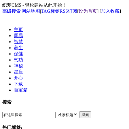
织梦CMS - 轻松建站从此开始！
高级搜索
|
网站地图
|
TAG标签
RSS订阅
[
设为首页
] [
加入收藏
]
主页
周易
智慧
养生
保健
气功
神秘
星座
开心
下载
百宝箱
搜索
搜索
热门标签: