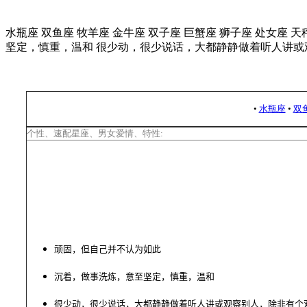
水瓶座 双鱼座 牧羊座 金牛座 双子座 巨蟹座 狮子座 处女座 
坚定，慎重，温和 很少动，很少说话，大都静静做着听人讲或
•
水瓶座
•
双
个性、速配星座、男女爱情、特性
:
顽固，但自己并不认为如此
沉着，做事洗炼，意至坚定，慎重，温和
很少动，很少说话，大都静静做着听人讲或观察别人，除非有个