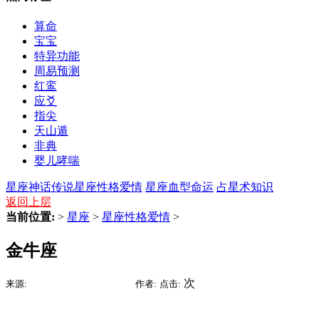
算命
宝宝
特异功能
周易预测
红鸾
应爻
指尖
天山遁
非典
婴儿哮喘
星座神话传说
星座性格爱情
星座血型命运
占星术知识
返回上层
当前位置:
>
星座
>
星座性格爱情
>
金牛座
2017-10-16 00:46
次
来源:
时间:
作者:
点击: