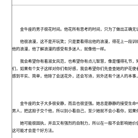
金牛座的男子很花时间。他花所有思考的时间，只为了做出正确无误
他很浪漫，这不是开玩笑；只是要看得出他的浪漫，得花上一段训练
他的浪漫，他了解浪漫的感受有多迷人，就像他一样。
我会希望你有着淑女风范，也希望你有点儿智慧，像是懂得礼节，知
们，如果有个女子这样对你们有好感，我会希望你们先查查她的护花使
感到平实、简单，他除了会送花外，还会写诗，另外还有个迷人的本事
金牛座的女子大多很安静，而且也很坚强。她总是静静的接受生命中
男人，把这担子交个他，所以别小看自己，至少她就不会小看你，如果
她可能很固执，并且又有强烈的自制力，所以在一般不会影响她价值
这可能才会是个好方法。