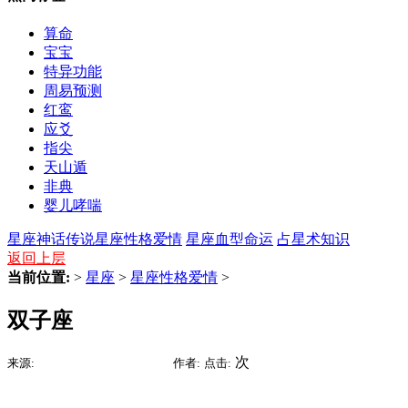
算命
宝宝
特异功能
周易预测
红鸾
应爻
指尖
天山遁
非典
婴儿哮喘
星座神话传说
星座性格爱情
星座血型命运
占星术知识
返回上层
当前位置:
>
星座
>
星座性格爱情
>
双子座
2017-10-16 01:13
次
来源:
时间:
作者:
点击: