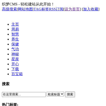
织梦CMS - 轻松建站从此开始！
高级搜索
|
网站地图
|
TAG标签
RSS订阅
[
设为首页
] [
加入收藏
]
主页
周易
智慧
养生
保健
气功
神秘
星座
开心
下载
百宝箱
搜索
搜索
热门标签: