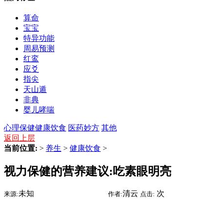
算命
宝宝
特异功能
周易预测
红鸾
应爻
指尖
天山遁
非典
婴儿哮喘
心理保健
健康饮食
医药妙方
其他
返回上层
当前位置:
>
养生
>
健康饮食
>
视力保健的营养建议:吃素眼明亮
未知
2015-07-16 11:41
清云
次
来源:
时间:
作者:
点击: