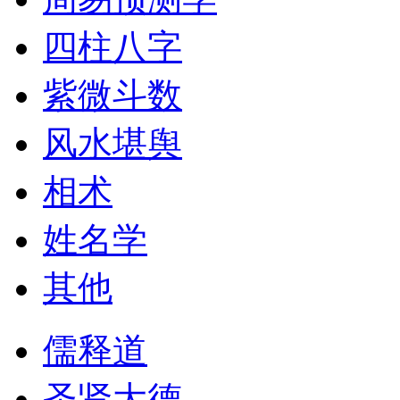
四柱八字
紫微斗数
风水堪舆
相术
姓名学
其他
儒释道
圣贤大德