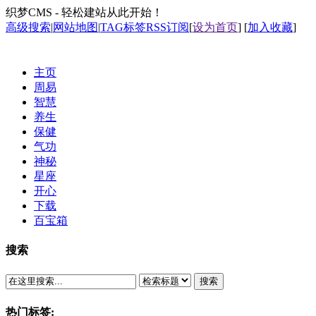
织梦CMS - 轻松建站从此开始！
高级搜索
|
网站地图
|
TAG标签
RSS订阅
[
设为首页
] [
加入收藏
]
主页
周易
智慧
养生
保健
气功
神秘
星座
开心
下载
百宝箱
搜索
搜索
热门标签: