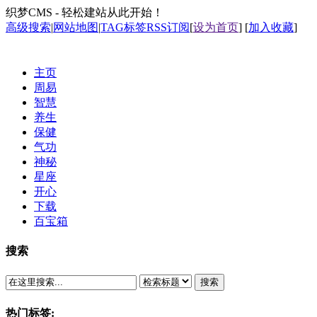
织梦CMS - 轻松建站从此开始！
高级搜索
|
网站地图
|
TAG标签
RSS订阅
[
设为首页
] [
加入收藏
]
主页
周易
智慧
养生
保健
气功
神秘
星座
开心
下载
百宝箱
搜索
搜索
热门标签: