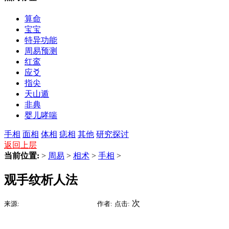
算命
宝宝
特异功能
周易预测
红鸾
应爻
指尖
天山遁
非典
婴儿哮喘
手相
面相
体相
痣相
其他
研究探讨
返回上层
当前位置:
>
周易
>
相术
>
手相
>
观手纹析人法
2015-07-13 02:10
次
来源:
时间:
作者:
点击: