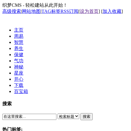
织梦CMS - 轻松建站从此开始！
高级搜索
|
网站地图
|
TAG标签
RSS订阅
[
设为首页
] [
加入收藏
]
主页
周易
智慧
养生
保健
气功
神秘
星座
开心
下载
百宝箱
搜索
搜索
热门标签: