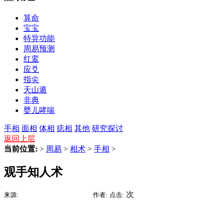
算命
宝宝
特异功能
周易预测
红鸾
应爻
指尖
天山遁
非典
婴儿哮喘
手相
面相
体相
痣相
其他
研究探讨
返回上层
当前位置:
>
周易
>
相术
>
手相
>
观手知人术
2015-07-13 02:08
次
来源:
时间:
作者:
点击: