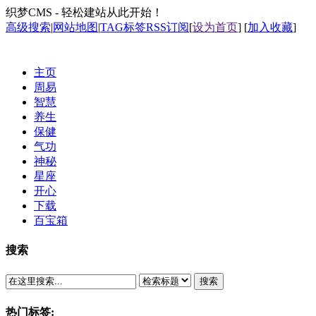
织梦CMS - 轻松建站从此开始！
高级搜索
|
网站地图
|
TAG标签
RSS订阅
[
设为首页
] [
加入收藏
]
主页
周易
智慧
养生
保健
气功
神秘
星座
开心
下载
百宝箱
搜索
搜索
热门标签: