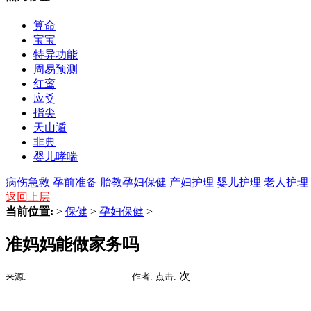
算命
宝宝
特异功能
周易预测
红鸾
应爻
指尖
天山遁
非典
婴儿哮喘
病伤急救
孕前准备
胎教
孕妇保健
产妇护理
婴儿护理
老人护理
返回上层
当前位置:
>
保健
>
孕妇保健
>
准妈妈能做家务吗
2015-06-27 01:10
次
来源:
时间:
作者:
点击: