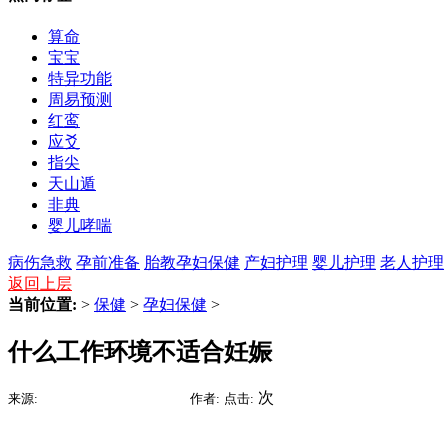
算命
宝宝
特异功能
周易预测
红鸾
应爻
指尖
天山遁
非典
婴儿哮喘
病伤急救
孕前准备
胎教
孕妇保健
产妇护理
婴儿护理
老人护理
返回上层
当前位置:
>
保健
>
孕妇保健
>
什么工作环境不适合妊娠
2015-06-27 01:10
次
来源:
时间:
作者:
点击: