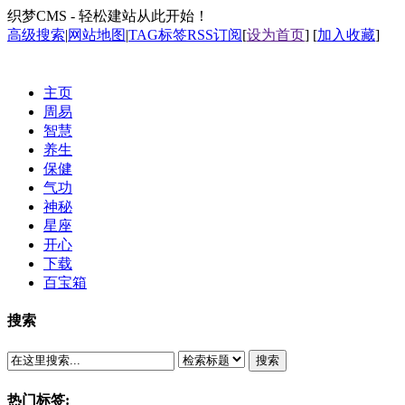
织梦CMS - 轻松建站从此开始！
高级搜索
|
网站地图
|
TAG标签
RSS订阅
[
设为首页
] [
加入收藏
]
主页
周易
智慧
养生
保健
气功
神秘
星座
开心
下载
百宝箱
搜索
搜索
热门标签: