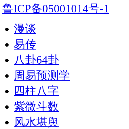
鲁ICP备05001014号-1
漫谈
易传
八卦64卦
周易预测学
四柱八字
紫微斗数
风水堪舆