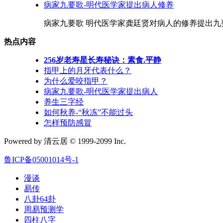
病家九要歌-明代医学家提出病人修养
病家九要歌 明代医学家龚廷贤对病人的修养提出九要
热点内容
256岁老寿星长寿秘诀：素食.平静
指甲上的月牙代表什么？
为什么爱咬指甲？
病家九要歌-明代医学家提出病人
养生三字经
如何秋养-“秋冻”不能过头
怎样预防感冒
Powered by 清云居 © 1999-2099 Inc.
鲁ICP备05001014号-1
漫谈
易传
八卦64卦
周易预测学
四柱八字