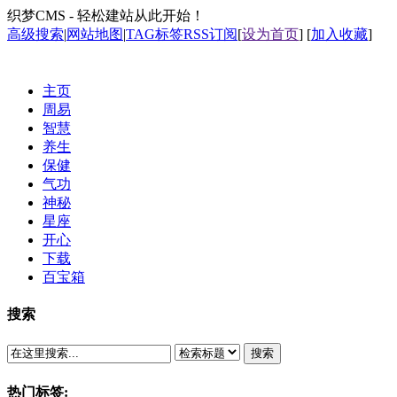
织梦CMS - 轻松建站从此开始！
高级搜索
|
网站地图
|
TAG标签
RSS订阅
[
设为首页
] [
加入收藏
]
主页
周易
智慧
养生
保健
气功
神秘
星座
开心
下载
百宝箱
搜索
搜索
热门标签: