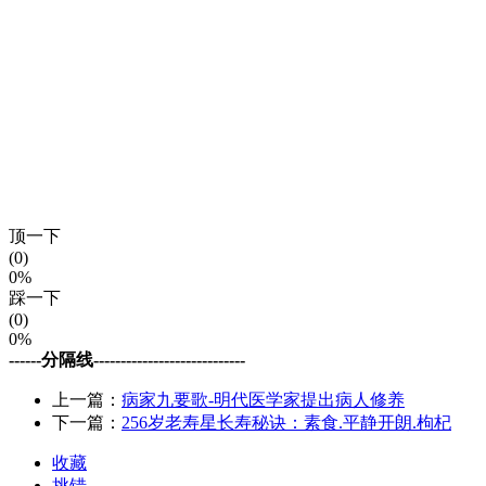
顶一下
(0)
0%
踩一下
(0)
0%
------分隔线----------------------------
上一篇：
病家九要歌-明代医学家提出病人修养
下一篇：
256岁老寿星长寿秘诀：素食.平静开朗.枸杞
收藏
挑错