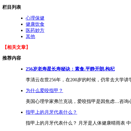
栏目列表
心理保健
健康饮食
医药妙方
其他
【相关文章】
推荐内容
256岁老寿星长寿秘诀：素食.平静开朗.枸杞
李清云在世256年，在200岁的时候，仍常去大学讲
为什么爱咬指甲？
美国心理学家弗兰克说，爱咬指甲是因焦虑…咨询心
指甲上的月牙代表什么？
指甲上的月牙代表什么？ 月牙是人体健康晴雨表 中