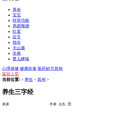
算命
宝宝
特异功能
周易预测
红鸾
应爻
指尖
天山遁
非典
婴儿哮喘
心理保健
健康饮食
医药妙方
其他
返回上层
当前位置:
>
养生
>
其他
>
养生三字经
2015-07-09 02:10
次
来源:
时间:
作者:
点击: