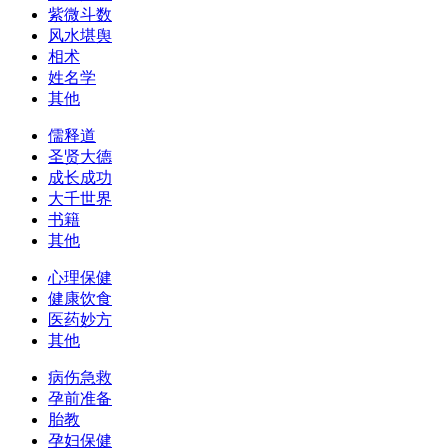
紫微斗数
风水堪舆
相术
姓名学
其他
儒释道
圣贤大德
成长成功
大千世界
书籍
其他
心理保健
健康饮食
医药妙方
其他
病伤急救
孕前准备
胎教
孕妇保健