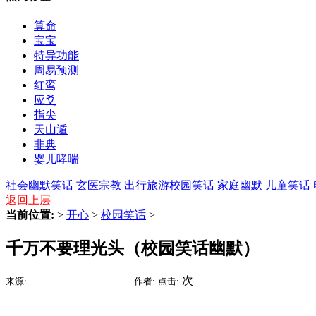
算命
宝宝
特异功能
周易预测
红鸾
应爻
指尖
天山遁
非典
婴儿哮喘
社会幽默笑话
玄医宗教
出行旅游
校园笑话
家庭幽默
儿童笑话
返回上层
当前位置:
>
开心
>
校园笑话
>
千万不要理光头（校园笑话幽默）
2015-09-05 16:10
次
来源:
时间:
作者:
点击: