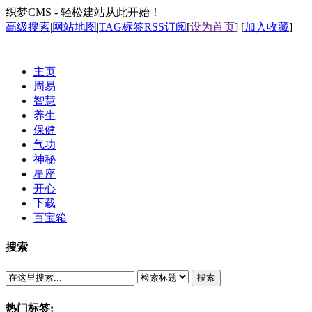
织梦CMS - 轻松建站从此开始！
高级搜索
|
网站地图
|
TAG标签
RSS订阅
[
设为首页
] [
加入收藏
]
主页
周易
智慧
养生
保健
气功
神秘
星座
开心
下载
百宝箱
搜索
搜索
热门标签: