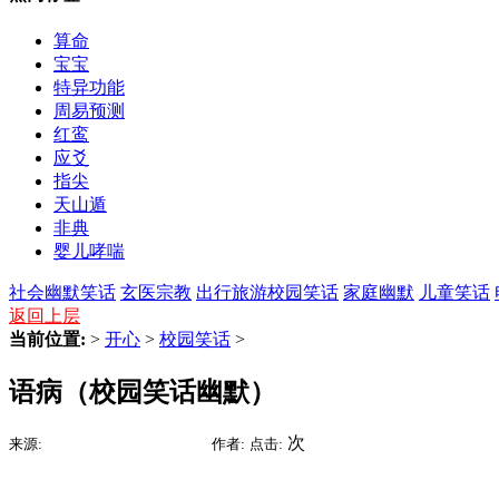
算命
宝宝
特异功能
周易预测
红鸾
应爻
指尖
天山遁
非典
婴儿哮喘
社会幽默笑话
玄医宗教
出行旅游
校园笑话
家庭幽默
儿童笑话
返回上层
当前位置:
>
开心
>
校园笑话
>
语病（校园笑话幽默）
2015-09-05 16:10
次
来源:
时间:
作者:
点击: