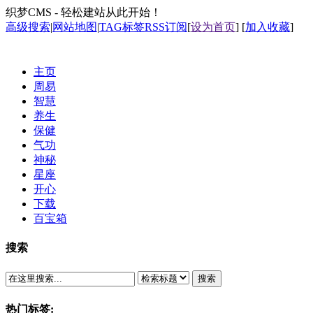
织梦CMS - 轻松建站从此开始！
高级搜索
|
网站地图
|
TAG标签
RSS订阅
[
设为首页
] [
加入收藏
]
主页
周易
智慧
养生
保健
气功
神秘
星座
开心
下载
百宝箱
搜索
搜索
热门标签: