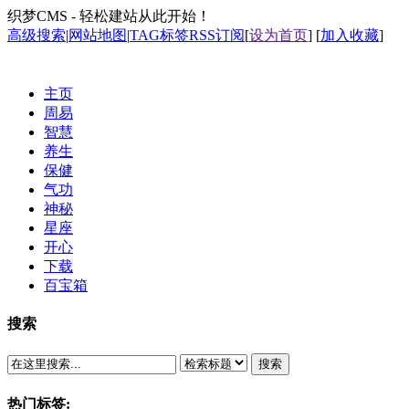
织梦CMS - 轻松建站从此开始！
高级搜索
|
网站地图
|
TAG标签
RSS订阅
[
设为首页
] [
加入收藏
]
主页
周易
智慧
养生
保健
气功
神秘
星座
开心
下载
百宝箱
搜索
搜索
热门标签: