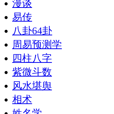
漫谈
易传
八卦64卦
周易预测学
四柱八字
紫微斗数
风水堪舆
相术
姓名学