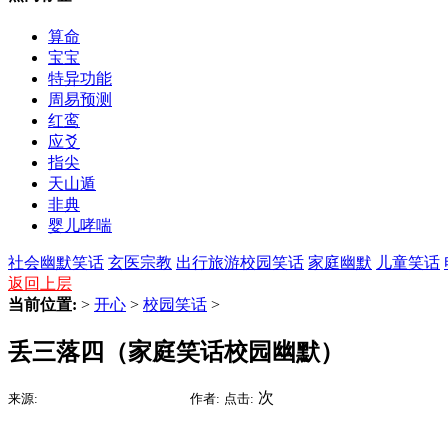
算命
宝宝
特异功能
周易预测
红鸾
应爻
指尖
天山遁
非典
婴儿哮喘
社会幽默笑话
玄医宗教
出行旅游
校园笑话
家庭幽默
儿童笑话
返回上层
当前位置:
>
开心
>
校园笑话
>
丢三落四（家庭笑话校园幽默）
2015-09-05 16:10
次
来源:
时间:
作者:
点击: