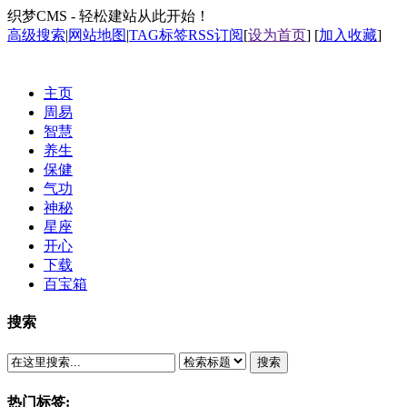
织梦CMS - 轻松建站从此开始！
高级搜索
|
网站地图
|
TAG标签
RSS订阅
[
设为首页
] [
加入收藏
]
主页
周易
智慧
养生
保健
气功
神秘
星座
开心
下载
百宝箱
搜索
搜索
热门标签: