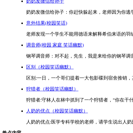
奶奶发微信给孙子
奶奶发微信给孙子：你赶快躲起来，老师因为你逃学
意外结果(校园笑话)
老师发现一个学生不能用德语来解释希伯来语的羽绒一
调音师(校园 家庭 笑话幽默)
钢琴调音师：对不起，先生，我是来给你的钢琴调音的
区别（校园笑话幽默）
区别:一日，一个哥们提着一大包影碟到宿舍推销，某
狩猎者（校园笑话幽默）
狩猎者:守林人在林中抓到了一个狩猎者，“你在干什么
人奶的优点（校园笑话幽默）
人奶的优点:医学专科学校的老师，请学生说出人奶比
热点内容