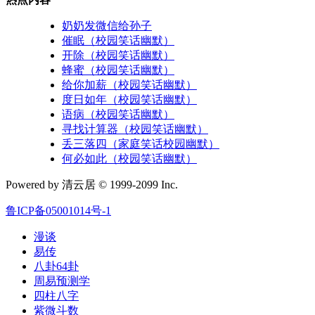
奶奶发微信给孙子
催眠（校园笑话幽默）
开除（校园笑话幽默）
蜂蜜（校园笑话幽默）
给你加薪（校园笑话幽默）
度日如年（校园笑话幽默）
语病（校园笑话幽默）
寻找计算器（校园笑话幽默）
丢三落四（家庭笑话校园幽默）
何必如此（校园笑话幽默）
Powered by 清云居 © 1999-2099 Inc.
鲁ICP备05001014号-1
漫谈
易传
八卦64卦
周易预测学
四柱八字
紫微斗数