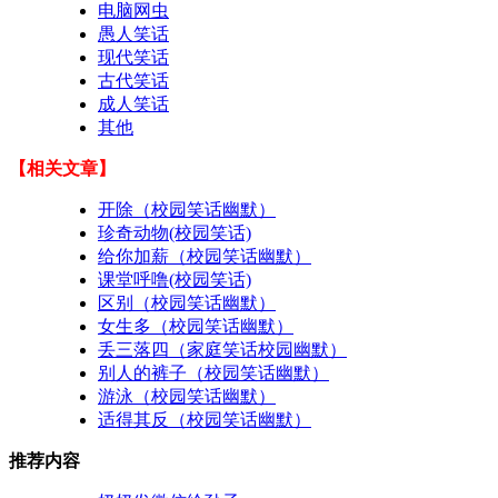
电脑网虫
愚人笑话
现代笑话
古代笑话
成人笑话
其他
【相关文章】
开除（校园笑话幽默）
珍奇动物(校园笑话)
给你加薪（校园笑话幽默）
课堂呼噜(校园笑话)
区别（校园笑话幽默）
女生多（校园笑话幽默）
丢三落四（家庭笑话校园幽默）
别人的裤子（校园笑话幽默）
游泳（校园笑话幽默）
适得其反（校园笑话幽默）
推荐内容