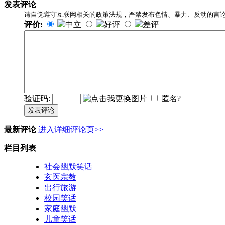
发表评论
请自觉遵守互联网相关的政策法规，严禁发布色情、暴力、反动的言
评价:
中立
好评
差评
验证码:
匿名?
发表评论
最新评论
进入详细评论页>>
栏目列表
社会幽默笑话
玄医宗教
出行旅游
校园笑话
家庭幽默
儿童笑话