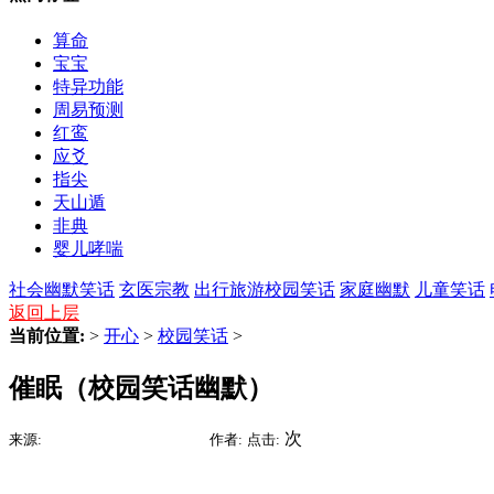
算命
宝宝
特异功能
周易预测
红鸾
应爻
指尖
天山遁
非典
婴儿哮喘
社会幽默笑话
玄医宗教
出行旅游
校园笑话
家庭幽默
儿童笑话
返回上层
当前位置:
>
开心
>
校园笑话
>
催眠（校园笑话幽默）
2015-09-05 16:10
次
来源:
时间:
作者:
点击: