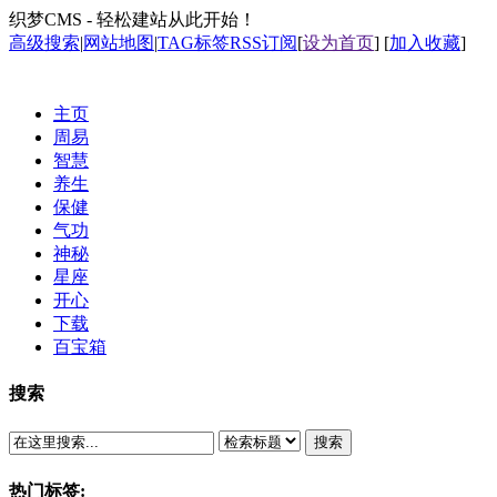
织梦CMS - 轻松建站从此开始！
高级搜索
|
网站地图
|
TAG标签
RSS订阅
[
设为首页
] [
加入收藏
]
主页
周易
智慧
养生
保健
气功
神秘
星座
开心
下载
百宝箱
搜索
搜索
热门标签: