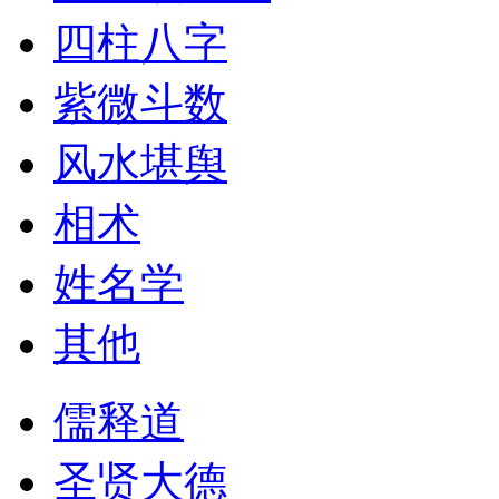
四柱八字
紫微斗数
风水堪舆
相术
姓名学
其他
儒释道
圣贤大德