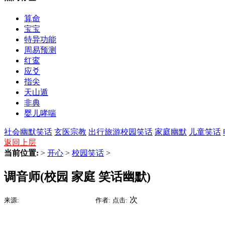
算命
宝宝
特异功能
周易预测
红鸾
应爻
指尖
天山遁
非典
婴儿哮喘
社会幽默笑话
玄医宗教
出行旅游
校园笑话
家庭幽默
儿童笑话
返回上层
当前位置:
>
开心
>
校园笑话
>
调音师(校园 家庭 笑话幽默)
2015-09-05 18:56
次
来源:
时间:
作者:
点击: