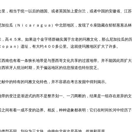
里，相当于统一以后的德国、或者英国加上爱尔兰，或者中国的安徽省、江苏
加拉瓜（Ｎｉｃａｒａｇｕａ）中北部地区，发现了６座隐藏在郁郁葱葱丛林
，高４.５米。如果这个金字塔群确实属于古老的玛雅文化，那么尼加拉瓜的
Ｃｏｐａｎ）遗址，有大约４００多公里。这就使玛雅地区扩大了许多。
西南也有着一条狭长地带是与墨西哥文化共享的过渡地带。并不能因此而扩大
在西班牙人统治时期，关于偏远地区的信息报道也特别贫乏。
献中的特有的玛雅文化特色，并不容易在考古发掘中得到揭示。
的变迁是渐进式的而不是整齐划一、一刀两断的，结果是一组存在差异的文化
之间有着一成不变的边界。相反，种种迹象都表明：它们在时间长河中经历了
类型不同，划分为三大块，由南向北依次是高地、低地和平原。