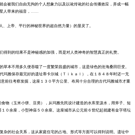
就会被我们自由无拘的个人想象力以及以讹传讹的社会传播效应，弄成一幅
星人带来的福音，……
人、上帝、平行的神秘世界的超自然力量）的显灵了。
们得到的结果不是神秘感的加强，而是对人类神奇的智慧真正的礼赞。
的草本不用多久便吞噬了一度繁荣昌盛的城市，这是绿色的沧海桑田巨变。
代玛雅保存最完好的遗址蒂卡尔城（Ｔｉｋａｌ），在１８４８年时还一无
同意前往考察发掘，这座１３０平方公里、布局十分合理的古代玛雅城市才重
食物（玉米小饼、豆类），从玛雅先民设计建造的水库里汲水，用斧子、短
塔１０余座，小型神庙５０余座。这座城市从公元前６世纪起就建有金字塔坛
复杂的社会关系，这从家庭住宅的占地、形式等方面可以得到说明。遗址中