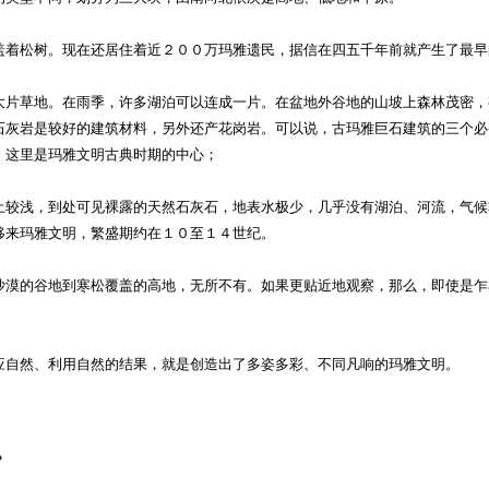
着松树。现在还居住着近２００万玛雅遗民，据信在四五千年前就产生了最早
片草地。在雨季，许多湖泊可以连成一片。在盆地外谷地的山坡上森林茂密，
石灰岩是较好的建筑材料，另外还产花岗岩。可以说，古玛雅巨石建筑的三个必
，这里是玛雅文明古典时期的中心；
较浅，到处可见裸露的天然石灰石，地表水极少，几乎没有湖泊、河流，气候
移来玛雅文明，繁盛期约在１０至１４世纪。
漠的谷地到寒松覆盖的高地，无所不有。如果更贴近地观察，那么，即使是乍
自然、利用自然的结果，就是创造出了多姿多彩、不同凡响的玛雅文明。
？