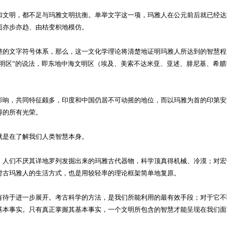
文明，都不足与玛雅文明抗衡。单举文字这一项，玛雅人在公元前后就已经达
面亦步亦趋、由桔变枳地模仿。
的文字符号体系，那么，这一文化学理论将清楚地证明玛雅人所达到的智慧程
文明区”的说法，即东地中海文明区（埃及、美索不达米亚、亚述、腓尼基、希
，共同特征颇多，印度和中国仍居不可动摇的地位，而以玛雅为首的印第安文
得的所有光荣。
是在了解我们人类智慧本身。
人们不厌其详地罗列发掘出来的玛雅古代器物，科学顶真得机械、冷漠；对宏
对古玛雅人的生活方式，也是用较轻率的理论框架简单地复原。
待于进一步展开。考古科学的方法，是我们所能利用的最有效手段；对于它不
基本事实。只有真正掌握其基本事实，一个文明所包含的智慧才能呈现在我们面