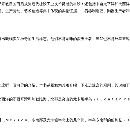
于宗教目的而后成为近代橡胶工业技术灵感的树胶！还包括来自太平洋和大西洋
活、生产劳动、艺术创造等集中体现的实物证据——石器制造匠、陶器生产者和
出既现实又神奇的生活样态。他们不是蒙昧的蛮夷土著，当然也不是外星来客
应听一听向导的介绍。本书试图勉为其难介绍一下走进迷宫的规则，其说如下
洋的墨西哥湾和加勒比海，北部是突出的尤卡坦半岛（Ｙｕｃａｔａｎ Ｐｅ
（Ｍｅｘｉｃｏ）东南部及尤卡坦半岛上的几个州、半岛东南部的伯利兹（Ｂ
。