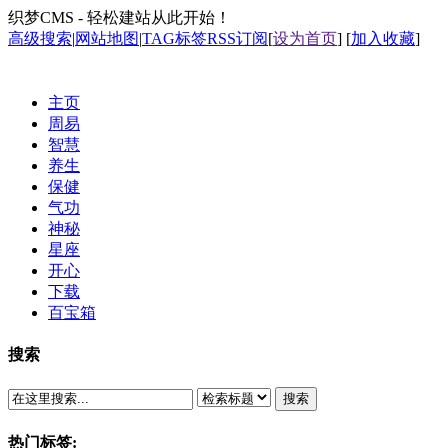
织梦CMS - 轻松建站从此开始！
高级搜索
|
网站地图
|
TAG标签
RSS订阅
[
设为首页
] [
加入收藏
]
主页
周易
智慧
养生
保健
气功
神秘
星座
开心
下载
百宝箱
搜索
搜索
热门标签: