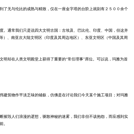
到了无与伦比的成熟与精致，仅在一座金字塔的台阶上就刻有２５００余个
度。通常我们只是说四大文明古国：古埃及、巴比伦、印度、中国，但这并
腊等）、南亚次大陆文明区（印度及其周边地区）、东亚文明区（中国及其周
明却在人类文明殿堂上获得了重要的“常任理事”席位。可以说，玛雅为首
伟建筑物作平淡乏味的铺叙，仿佛是在讨论我们今天某个施工项目；对玛雅
断摧毁人们浪漫的逻想，驱散神秘的迷雾，我们非但不该抱怨，而应感到实
前。