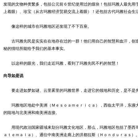
发现的文物种类繁多，包括公元前６世纪使用过的煤块！包括玛雅人最先用
上着眼）、珍宝（从古玛雅经济贸易交流上着眼）！还包括古代玛雅社会生
像这样的城市在玛雅地区还发现了不下百座。
古玛雅先民是实实在在地存在过的一群！他们用自己的智慧和血汗，创造
秘的情结所能给予我们的基本事实。
以这样的眼光，我们走近玛雅，看到了玛雅先民不朽的智慧！
向导如是说
要走进如梦如谜、云里雾里的玛雅世界，走进它的领地和历史，是不是先
玛雅地区地处中美洲（Ｍｅｓｏａｍｅｒｉｃａ），西临太平洋，东濒大西
的陆地与北美洲和南美洲连接。
用现代政治国家疆域来划分玛雅文化地区，那么，玛雅地区包括了墨西哥
ａｔｅｍａｌａ）、通往中南美洲走廊上的洪都拉斯（Ｈｏｎｄｕｒａｓ）