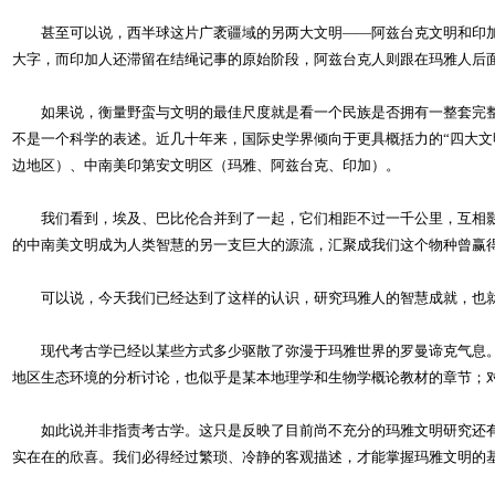
甚至可以说，西半球这片广袤疆域的另两大文明——阿兹台克文明和印加
大字，而印加人还滞留在结绳记事的原始阶段，阿兹台克人则跟在玛雅人后
如果说，衡量野蛮与文明的最佳尺度就是看一个民族是否拥有一整套完整
不是一个科学的表述。近几十年来，国际史学界倾向于更具概括力的“四大
边地区）、中南美印第安文明区（玛雅、阿兹台克、印加）。
我们看到，埃及、巴比伦合并到了一起，它们相距不过一千公里，互相影响
的中南美文明成为人类智慧的另一支巨大的源流，汇聚成我们这个物种曾赢
可以说，今天我们已经达到了这样的认识，研究玛雅人的智慧成就，也就
现代考古学已经以某些方式多少驱散了弥漫于玛雅世界的罗曼谛克气息。
地区生态环境的分析讨论，也似乎是某本地理学和生物学概论教材的章节；
如此说并非指责考古学。这只是反映了目前尚不充分的玛雅文明研究还有
实在在的欣喜。我们必得经过繁琐、冷静的客观描述，才能掌握玛雅文明的