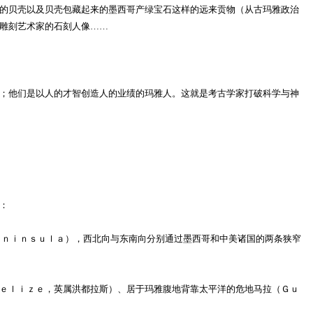
的贝壳以及贝壳包藏起来的墨西哥产绿宝石这样的远来贡物（从古玛雅政治
雕刻艺术家的石刻人像……
；他们是以人的才智创造人的业绩的玛雅人。这就是考古学家打破科学与神
：
ｎｉｎｓｕｌａ），西北向与东南向分别通过墨西哥和中美诸国的两条狭窄
ｅｌｉｚｅ，英属洪都拉斯）、居于玛雅腹地背靠太平洋的危地马拉（Ｇｕ