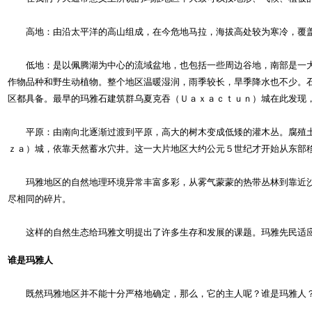
高地：由沿太平洋的高山组成，在今危地马拉，海拔高处较为寒冷，覆盖
低地：是以佩腾湖为中心的流域盆地，也包括一些周边谷地，南部是一大
作物品种和野生动植物。整个地区温暖湿润，雨季较长，旱季降水也不少。
区都具备。最早的玛雅石建筑群乌夏克吞（Ｕａｘａｃｔｕｎ）城在此发现
平原：由南向北逐渐过渡到平原，高大的树木变成低矮的灌木丛。腐殖土
ｚａ）城，依靠天然蓄水穴井。这一大片地区大约公元５世纪才开始从东部
玛雅地区的自然地理环境异常丰富多彩，从雾气蒙蒙的热带丛林到靠近沙
尽相同的碎片。
这样的自然生态给玛雅文明提出了许多生存和发展的课题。玛雅先民适应
谁是玛雅人
既然玛雅地区并不能十分严格地确定，那么，它的主人呢？谁是玛雅人