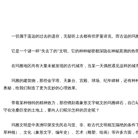
一切属于遥远的过去的遗存，无疑听上去都有些罗曼谛克。而古远的玛雅
它是一个谜一样“失去了的”文明。它的种种秘密都深隐在神秘莫测的热
在玛雅地区尚有大量未被发现的古代城市，当某一天偶然遇见这样的城市
玛雅的建筑物，那些金字塔、天象台、宫殿、球场、纪年碑林，还有种种
奥秘，给我们制造了更为玄妙的心理效果。
带着某种独特的精神效力，那些镌刻着象形文字铭文的玛雅碑石，自己站
守在沧桑巨变的土地上，要向人们昭示怎样的历史呢？
玛雅文明是中美洲印第安先民在与亚、非、欧古代文明相互隔绝的条件下
草种植）、文化（象形文字、编年史）、艺术（雕塑、绘画）等许多方面，