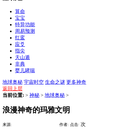
算命
宝宝
特异功能
周易预测
红鸾
应爻
指尖
天山遁
非典
婴儿哮喘
地球奥秘
宇宙时空
生命之谜
更多神奇
返回上层
当前位置:
>
神秘
>
地球奥秘
>
浪漫神奇的玛雅文明
2015-07-09 15:12
次
来源:
时间:
作者:
点击: