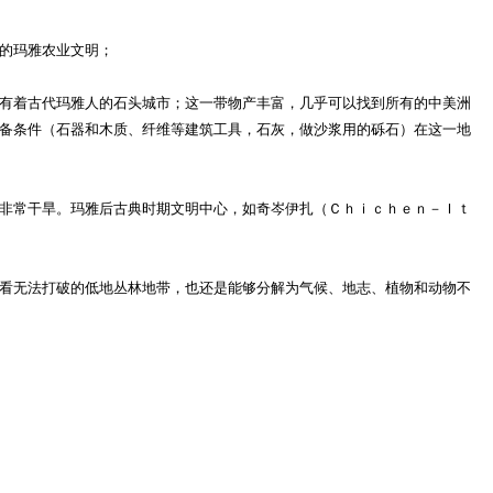
的玛雅农业文明；
有着古代玛雅人的石头城市；这一带物产丰富，几乎可以找到所有的中美洲
备条件（石器和木质、纤维等建筑工具，石灰，做沙浆用的砾石）在这一地
非常干旱。玛雅后古典时期文明中心，如奇岑伊扎（Ｃｈｉｃｈｅｎ－Ｉｔ
看无法打破的低地丛林地带，也还是能够分解为气候、地志、植物和动物不