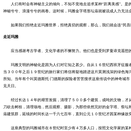
人们有时会有神秘主义的倾向，不知不觉地去追求某种“距离美感”。是的
神秘兮兮、浪漫兮兮的画卷。这时候，玛雅金字塔形坛庙就被说成人力无法企
如果我们拒绝走近玛雅世界，拒绝真切的观察，那么，我们就会连“民吾同
走近玛雅
应当感谢考古学者、文化学者的不懈努力。他们也是受到罗曼谛克遐想的
玛雅文明的神秘化是因为人们对它知之甚少。自从１６世纪西班牙征服者
当３００年之后１９世纪的旅行家们将信将疑地踏进这片莫测浅深的绿色海
所知。当年有个叫莫德斯托·门德斯的探险者苦苦搜求这座传说中的神奇城
见天日。
经过长达１４年的艰苦发掘，清理了５００多个建筑，成吨的文物，才从逝
刀砍去树枝，清理场地，然后观察、摄影，为那些依然完好的金字塔、祭坛
庙建筑群，延续的时间长达一千六七百年，直到公元１０世纪才因某种缘故
这座典型的玛雅城市在８世纪时至少有４万多人口，按照文化学家的某种