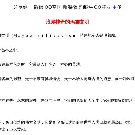
分享到：
微信
QQ空间
新浪微博
邮件
QQ好友
更多
浪漫神奇的玛雅文明
文明（Ｍａｙａｃｉｖｉｌｉｚａｔｉｏｎ）特别地令人销魂着魔。
带丛林之中。
建筑群落之时，它带给人们惊讶、神妙的景观。
各异的雕塑，无一不带有异域情调，无一不给人离奇古怪的遐想。而一种难以
立在热带丛林的深处，静默而庄严。它们的形貌使人陌生，它们的雕刻精采巧
，独自创造的伟大文明，它是哥伦布抵达之前新世界人类成就的最杰出代表。
作出了巨大贡献。