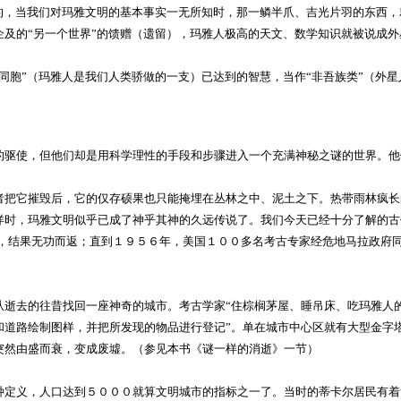
，当我们对玛雅文明的基本事实一无所知时，那一鳞半爪、吉光片羽的东西，
及的“另一个世界”的馈赠（遗留），玛雅人极高的天文、数学知识就被说成外
胞”（玛雅人是我们人类骄做的一支）已达到的智慧，当作“非吾族类”（外星
驱使，但他们却是用科学理性的手段和步骤进入一个充满神秘之谜的世界。他
把它摧毁后，它的仅存硕果也只能掩埋在丛林之中、泥土之下。热带雨林疯长
洋时，玛雅文明似乎已成了神乎其神的久远传说了。我们今天已经十分了解的古
市，结果无功而返；直到１９５６年，美国１００多名考古专家经危地马拉政府
去的往昔找回一座神奇的城市。考古学家“住棕榈茅屋、睡吊床、吃玛雅人的
和道路绘制图样，并把所发现的物品进行登记”。单在城市中心区就有大型金字
突然由盛而衰，变成废墟。（参见本书《谜一样的消逝》一节）
定义，人口达到５０００就算文明城市的指标之一了。当时的蒂卡尔居民有着