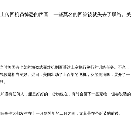
飞机上传回机员惊恐的声音，一些莫名的回答後就失去了联络。美
。当时美国有七架的海盗式轰炸机到百慕达上空执行例行的训练任务。不久，
气候是相当良好。翌日，美国出动了上百架的飞机，及船舰潜艇，展开了一
只。
却没有任何人，船是好好的，货物也在，有时会留下一些宠物，但会说话的
失踪事件大都发生在十一月到翌年的二月之间，尤其是在圣诞节的前後。