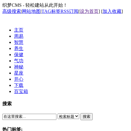
织梦CMS - 轻松建站从此开始！
高级搜索
|
网站地图
|
TAG标签
RSS订阅
[
设为首页
] [
加入收藏
]
主页
周易
智慧
养生
保健
气功
神秘
星座
开心
下载
百宝箱
搜索
搜索
热门标签: