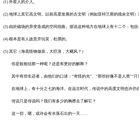
(1) 外星人的介入。
(2) 地球上其它高文明。以前高度发展的古文明（例如亚特兰斯的残余文
(3) 由於磁场的异变造成的空间扭曲。据说这种地方在地球上有十二个：包
(4) 根本是有人故意开玩笑，杜撰的。
(5) 其它（海底怪物做祟，大巨浪，大飓风？）
你是较相信那一种呢？还是有更好的解释？
其中有些生还者，由他们的口述：“奇怪的光”、“那些好像不是人类”“只
在地球上，有十分之七的海洋。在远古时代，传说中的高度文明也许仍在
传说只是传说吗？我们有多少的胸襟去了解它？
这一切，嗯，或许会有水落石出的一天……