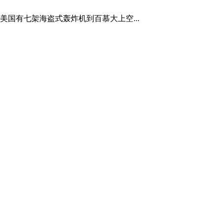
日美国有七架海盗式轰炸机到百慕大上空...