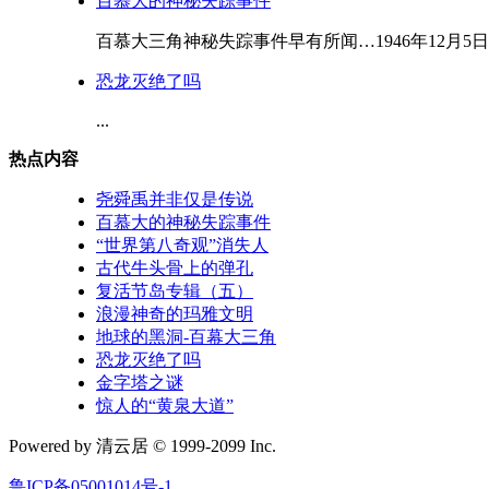
百慕大的神秘失踪事件
百慕大三角神秘失踪事件早有所闻…1946年12月5
恐龙灭绝了吗
...
热点内容
尧舜禹并非仅是传说
百慕大的神秘失踪事件
“世界第八奇观”消失人
古代牛头骨上的弹孔
复活节岛专辑（五）
浪漫神奇的玛雅文明
地球的黑洞-百幕大三角
恐龙灭绝了吗
金字塔之谜
惊人的“黄泉大道”
Powered by 清云居 © 1999-2099 Inc.
鲁ICP备05001014号-1