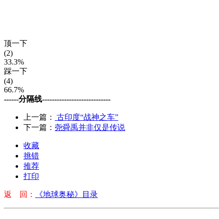
顶一下
(2)
33.3%
踩一下
(4)
66.7%
------分隔线----------------------------
上一篇：
古印度“战神之车”
下一篇：
尧舜禹并非仅是传说
收藏
挑错
推荐
打印
返 回：
《地球奥秘》目录