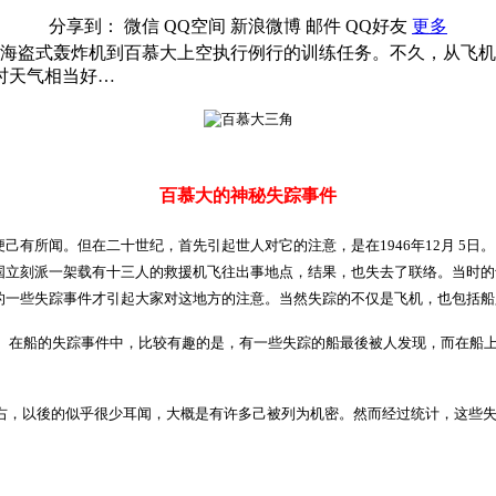
分享到：
微信
QQ空间
新浪微博
邮件
QQ好友
更多
有七架海盗式轰炸机到百慕大上空执行例行的训练任务。不久，从
时天气相当好…
百慕大的神秘失踪事件
所闻。但在二十世纪，首先引起世人对它的注意，是在1946年12月 5日
国立刻派一架载有十三人的救援机飞往出事地点，结果，也失去了联络。当时的
的一些失踪事件才引起大家对这地方的注意。当然失踪的不仅是飞机，也包括船
在船的失踪事件中，比较有趣的是，有一些失踪的船最後被人发现，而在船上
右，以後的似乎很少耳闻，大概是有许多己被列为机密。然而经过统计，这些