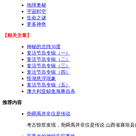
地球奥秘
宇宙时空
生命之谜
更多神奇
【相关文章】
神秘的北纬30度
复活节岛专辑（一）
复活节岛专辑（二）
复活节岛专辑（三）
复活节岛专辑（四）
怪湖悬浮现象
复活节岛专辑（五）
澳大利亚鲸鱼海豚自杀
推荐内容
尧舜禹并非仅是传说
考古惊世发现，尧舜禹并非仅是传说 山西省襄垣县的