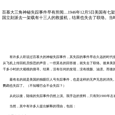
百慕大三角神秘失踪事件早有所闻…1946年12月5日美国
国立刻派去一架载有十三人的救援机，结果也失去了联络。当
有许多人听说过百慕大的神秘失踪事件，其失踪的事件早在久远的时代便己有
从飞机上传回机员惊恐的声音，一些莫名的回答後，就失去了联络。後来美
千多小时的大规模的搜寻。结果，没有任何的发现，没有残骸、油渍。而後
最有名的就是美国的独眼巨人号失踪事件，也是这样的无声无息的消失。 
鹦鹉也失踪了。（不知哑巴会不会失踪？）
从此以後，陆续的失踪事件仍然上演。我手边的资料，只有到1980年左
当然，其中有许多人提出解释的理由，包括：