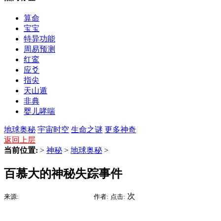
算命
宝宝
特异功能
周易预测
红鸾
应爻
指尖
天山遁
非典
婴儿哮喘
地球奥秘
宇宙时空
生命之谜
更多神奇
返回上层
当前位置:
>
神秘
>
地球奥秘
>
百慕大的神秘失踪事件
2015-09-10 10:53
次
来源:
时间:
作者:
点击: