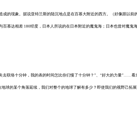
明）造成的现象。据说亚特兰斯的陆沉地点是在百慕大附近的西方。（好像跟以前
括与百慕达相差 180经度，日本人所说的在日本附近的魔鬼海；日本也曾对魔
失去联络十分钟，我的表的时间怎比你们慢了十分钟？”、“好大的力量”……
地球的某个角落延续，我们对整个的地球了解有多少？即使我们的视野己拓展