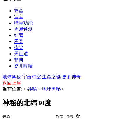
算命
宝宝
特异功能
周易预测
红鸾
应爻
指尖
天山遁
非典
婴儿哮喘
地球奥秘
宇宙时空
生命之谜
更多神奇
返回上层
当前位置:
>
神秘
>
地球奥秘
>
神秘的北纬30度
2015-07-09 15:12
次
来源:
时间:
作者:
点击: