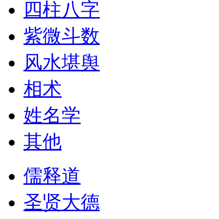
四柱八字
紫微斗数
风水堪舆
相术
姓名学
其他
儒释道
圣贤大德