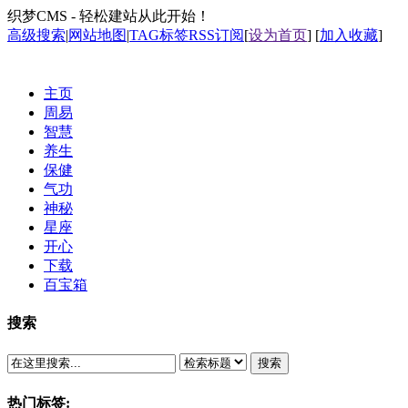
织梦CMS - 轻松建站从此开始！
高级搜索
|
网站地图
|
TAG标签
RSS订阅
[
设为首页
] [
加入收藏
]
主页
周易
智慧
养生
保健
气功
神秘
星座
开心
下载
百宝箱
搜索
搜索
热门标签: