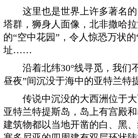
这里也是世界上许多著名的自
塔群，狮身人面像，北非撒哈拉
的“空中花园”，令人惊恐万状的
址……
沿着北纬30°线寻觅，我们不能
昼夜”间沉没于海中的亚特兰特
传说中沉没的大西洲位于大西
亚特兰特提斯岛，岛上有宫殿和
建筑物都以当地开凿的白、黑、
塞多尼亚的四周建有双层环状陆