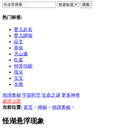
搜索
热门标签:
婴儿起名
婴儿哮喘
应爻
算命
天山遁
红鸾
特异功能
指尖
宝宝
非典
地球奥秘
宇宙时空
生命之谜
更多神奇
返回上层
当前位置:
首页
>
神秘
>
地球奥秘
>
怪湖悬浮现象