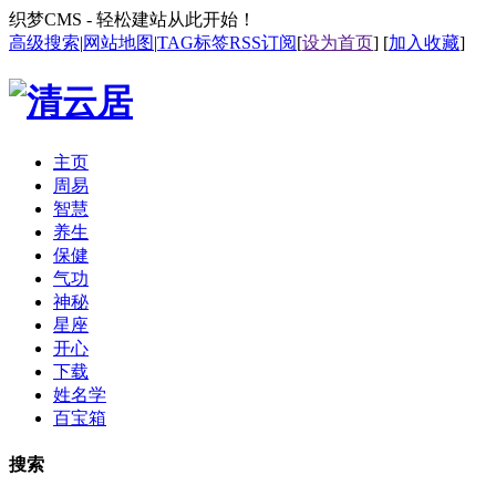
织梦CMS - 轻松建站从此开始！
高级搜索
|
网站地图
|
TAG标签
RSS订阅
[
设为首页
] [
加入收藏
]
主页
周易
智慧
养生
保健
气功
神秘
星座
开心
下载
姓名学
百宝箱
搜索