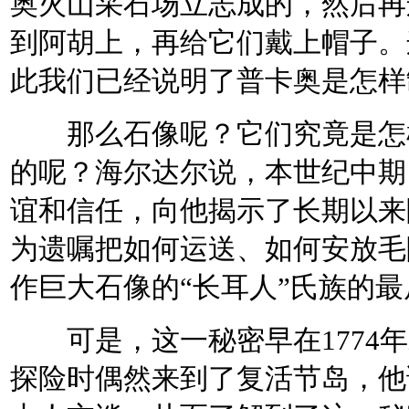
奥火山采石场立志成的，然后再
到阿胡上，再给它们戴上帽子。
此我们已经说明了普卡奥是怎样
那么石像呢？它们究竟是怎样
的呢？海尔达尔说，本世纪中期
谊和信任，向他揭示了长期以来
为遗嘱把如何运送、如何安放毛
作巨大石像的“长耳人”氏族的
可是，这一秘密早在1774年就被詹姆斯.库克揭开了。库克在航海探险时偶然来到了复活节岛，他详细考察了岛上的事项，并同当地的土人交谈。从而了解到了这一秘密：“雕像大概是用下列办法抬起来的：先把石头放到躺到在地的雕像顶端的下面，然后慢慢抬起石像的上端。 此时，垫底的石头就不断地被推入石像的基部，同时放入更多的支撑物。于是，巨大的石像就耸立在台基上了。至于普卡奥，则是顺着坡面或搭起的台面滚上去，最后竖立在石雕的头上。” 显然，这里没有什么秘密之处，古代复活节岛的雕刻家使用撬杠、绳索和支撑物，一点点把石像撬起来，直到它最后站立在平台的实际上为止。 1960年美国考古学家穆罗带领一批岛上居民把已经倾倒在地的7座重达16吨的雕像重新竖立起来，采用的也是这一方法。由于不熟练，第一座石像足足花了一个月的时间，后来时间就缩短了，最后一座石像只用了一个星期。复活节岛至今还保存着一些土堤的残余，雕像就是沿着这些土堤安放到台基上，并把帽子戴到头上去的。 那么，雕像又是怎样运送的呢？有一种流行的说法认为，人们先用撬杠、绳索等工具把匍伏平卧的石像搬到一个丫形弯底的大雪橇上，再在道路上铺满茅草和芦苇，人们拉着雪橇前进。搬运石像的速度很慢，一天只能走300米，。搬运一个雕像大约得花一个月时间。许多科学家都是这样认为的。为了证明这一点，海尔达尔 还特地做了一个试验。他让180名岛民在饱餐之后，在平地拉动一尊12吨重的雕像。如果试验成功了，那他就 可以说，当人数更多些，再加上撬杠，就能拖动更大的雕像。但这种模拟试验能说明什么呢？试验是在岛上唯一的海滨浴场阿那克湾的沙滩上进行的。但复活节岛却到处都是凝结了的熔岩、沟壑和缝隙，到处都是坑坑洼洼和小土堆。试验与实际相差太远了！人们在拉诺洛拉科火山上发现了几个独特的杯形洞。于是，有些研究者就认为这是巨大的水平绞车的遗迹，古代的雕刻家正是用这种绞车才把雕像顺着山坡放到山下去的。他们甚至还想象出杯形洞里装有木轴， 轴上绑着粗粗的绳索，有人甚至还指出了被绳子磨成的小槽。 遗憾的是，这只不过是一种想象力丰富的猜测而已。杯形洞的下面并没有采石场，山坡上也没有完工了的雕 像。所谓被绳子磨出的沟槽，是岩石长期风化的结果。而且杯形洞的直径都在一米以上。在这样一个荒芜的 小岛上，哪里会有这么粗的树干来做绞车的木轴呢？挪威考古队虽然在复活节岛上找到了棕榈化石的花粉， 但棕榈树也没有这么粗的树干，更何况复活节岛上的棕榈树早在人们雕刻石像以前很旧就绝种了呢。 杯形洞虽然不是什么绞车的遗迹，但却引起了人们的兴趣，因为它的大小正好和已经刨平、削尖了的圆锥体 状的石雕基部相同。杯形洞附近就有这样的雕像。这些洞是干什么的呢？或许，那些底部是楔形的雕像就是 用来装在杯形洞中的，以便把死者埋葬的更紧。但这一点还没有定论。 科学家们争论不休，复活节岛的居民却有自己的看法。他们从长辈的口中听说，他们的祖先在搬运石像时， 为了使路面光滑易走，人们就把烧熟了的土豆和薯蓣撒在地上。在复活节岛的传说中，也提到了运送石像的 事：石像是靠火山喷发时的力量或往昔时代的邪魔运用魔力一直走到平台跟前的。岛民们至今还异口同声的 说，毛阿伊在数百年前都是借助于海洋邪魔的神力自己移动的。他们指的“移动”，石说雕像从雕刻地点来 到拉诺洛拉科山麓。这里并没有谈到“搬运”，而是“自己移动”的。这倒有可能揭开秘密。 复活节岛的地质构造活动至今仍十分活跃，不仅是地球内部的震动。海浪的猛烈冲击也使小岛在不断地颤 动。人们曾在拉诺洛拉科火山南边的汤加利基湾做过一个非常简单的试验：在山崖的突出部分放上一只 装满水的杯子，杯中的水在海浪击岸时竟然被震的溅了出来。这间接地表明了岛上的土地震动能使雕像沿山 坡向下移动。 不止一次，在考古学家进行考古挖掘过后，岛上的居民就立即把挖掘坑填满，因为他们担心雕像会“逃到” 地下去。在拉诺洛拉科火山的山坡上，也确有一些巨型石雕“逃到”火山灰中去了。挪威考察队曾在那 里挖掘出一尊有船形装饰物的石雕，但几年过后，当苏联考察队上岛时，它已埋入土中80厘米了。 毫无疑问，拉诺洛拉克或山坡上的雕像，不论是火山口内坡还是外坡的，都会沿着坡面向下移动，落入 早已准备好的壁龛中。所以，最合理的解释是，岛上小型地震的结果，使雕像不断移动，直至滑入为他们准 备好的地点为止。 对于竖立在海边阿胡上的雕像，有些研究者认为它们并不是在拉诺洛拉科火山雕刻场雕好后再越过整个 岛屿运来的，雕刻它们的场地就在阿胡附近。 仔细观察雕像的岩石成分，人们就会发现它们是由五种岩石组成的，即拉诺卡奥火山的橄榄粗面岩、阿 那克纳湾的红色浮石、玄武玻璃凝灰岩、层凝灰岩和拉诺洛拉科火山的凝灰岩。拉诺洛拉科采石场 并不是岛上唯一的采石场，复活节岛的雕像也不都是在那里雕刻的，因为拉诺洛拉科火山的雕像没 有一尊被移到别处去过。 例如。屹立在祭祀城奥朗戈的那尊受人尊敬的著名雕像“霍阿哈卡那纳依阿”就根本不是在拉 诺洛拉科火山雕刻的，因为该雕像是由橄榄粗面岩雕成的，而拉诺洛拉科火山根本没有这种岩石。 这种岩石只有拉诺卡奥火山才有，奥朗戈一带的岩石也都是由这种岩石筑成的。这尊雕像的背部还刻有 一些宗教形的图案，和人鸟背部的花纹一样。这说明，它不是在别处雕成，再由人拖运到这里来的，而是就 地取材，就地雕凿，就地竖立起来的。 1886年，乌.汤姆逊在汤加利基阿胡的正墙上发现了雕像的碎片，它表明这座雕像也不是在拉诺洛拉科火 山雕成的，因为雕成它的石头是红色浮石，拉诺洛拉科采石场里根本没有这种石头。阿那克纳湾的雕像 也不是拉诺洛拉科火山的产物，因为它们都是用红色凝灰岩雕成的，这种岩石岛上到处都有，只有拉诺 洛拉科火山没有。而用这种岩石雕成的雕像碎片在岛上各处的阿胡和建筑物中都可以看到。 同时，复活节岛许多地方的岩石都和拉诺洛拉科火山用来雕刻石像的岩石相同。在这种情况下，岛民们 为什么一定要在拉诺洛拉科火山那里雕成石像，再拖着它们翻山越岭运到各处呢？1868年来到复活节岛 的帕列曼尔医生就不把拉诺洛拉科火山，而是把奥杜依基火山称作巨型雕像的摇篮，因为那里有适于雕 刻石像的岩石。 所以，屹立在海边的雕像，并不是如许多人所说的那样，是在拉诺洛拉科火山雕成后再运到海边，而是 就在雕像的附近雕成的。 巨人轰然倒地 本来，复活节岛是以巨大的石像而闻名于世的。这些耸立在阿胡之上的石头巨人以它那独特的形象和神韵， 给复活节岛增添了无穷的神秘色彩。 可是现在，当人们踏上复活节岛的土地时，却发现这些雄伟的石头巨人默默无语地躺倒在地，与杂草为伴， 同泥土为伍，有的没了脑袋，有的缺鼻少耳，还有的更惨，整个身躯都摔成了碎块。 这一切是怎样发生的？是什么力量把石像推倒在地？如果是人，那他们究竟是谁，又是为了什么推倒石像？ 如果是自然之力，那又是何种自然力？或许是象某些人所说的，是某种超乎自然的神奇之力吧？ 人们对此提出了各种假设，搬出了各种各样神奇的理论。有的说是一块大陨石从天宇降落在复活节岛上，随 着陨石落地的轰然巨响，岛上的雕像也不幸倒地了。有的说是岛上的领袖人物突然失去理智，下令让他的臣 民推倒了雕像。或者是兄弟亲友之间有了隔阂，互相残杀，而雕像作为倒霉的第三者成为他们互相发泄怒气 的对象。还有的人认为这是由于外星人的宇宙飞船离地起飞，把所有的雕像都震倒在地了。 不愧是奇特的假设，十分吸引人，但其中的可信程度究竟有多少呢？ 在这么多假设之中，有一种假设引起人们的广泛兴趣；复活节岛上的雕像是在同一时刻骤然倒地的。不仅如 此，连采石场里建造新雕像的工作也是突然停止的。许多人文学家、考古学家都相信这一理论。他们认为岛 上突然发生了某种巨大的灾难，所以雕像才同时倒地。这种突然的灾难，可能是来自大洋彼岸的掠夺者的突 然袭击，也可能是岛上发生了奴隶起义，或者是岛上两个部族发生了内讧，那些石像的雕刻家们不幸在这场 相互残杀中丧生了。 其中，得到许多人支持的理论是大名鼎鼎的海尔达尔提出的假设。他认为雕像之所以倒地，那是因为建造雕 像的“长耳人”和“短耳人”宗教狂之间发生了可怕的内讧和残杀。他说：“当罗格文在欧洲的观众面前揭 起复活节岛的神秘帷幕之时，那里的表演已经基本结束，主要的角色已经离开了舞台。”他竭力使他的支持 者相信，这一灾难发生在1680年，获胜的“短耳朵”野蛮人把“长耳朵”雕刻家统统烧死在岛子东边的一条 壕沟里了。“长耳人”所创造的这一令人惊叹的文化也随之被消灭了，因为获胜者推翻了石头巨人，而他们 自己又不会雕刻石像。 多么富有浪漫色彩的假设，娓娓动听，也十分惑人。 但事实真的是如此吗？ 1722年，荷兰海军上将雅各布.罗格文一行来到了复活节岛，他是第一个看到岛上巨大石像的欧洲人。他受到 了岛上好客而又热情的土著居民们的热烈欢迎，他看到了岛上居民甚至是带着幼稚的信任感来接待来到岛上 的每一个外来人，他也亲眼看到了“长耳人”十分虔诚地崇拜那些雕像。 五十年后，伟大的探险家詹姆斯.库克也来到了复活节岛。他看到岛上那些心地善良的居民，其中就有“长耳 朵”的白种人，也看到了岛上的阿胡和头上戴着普卡奥的毛阿伊。他也了解到岛上居民用波利尼西亚语把雕 像叫做“阿利基”，即“头领”的意思。而且每一尊雕像都有一个代表具体头领的名字。 他发现，岛上有许多雕像遭到了破坏，躺倒在地，被击成许多碎块，岛上的居民也突然缩减到六、七百人。 库克认为，复活节岛曾经经历过一场灾难。 随后，两艘法国船在弗.拉佩鲁斯的率领下于1786年来到了复活节岛。他们测量了小岛的海岸线，还给岛民们 留下了种子、山羊和家畜。随船来的画家还画了不少生动的写生画，其中一幅画着阿那克纳湾中的阿湖，另 一幅则画下了拉诺洛拉科火山外坡上的雕像，有一些画上的石像头上还戴着红帽子。 1804年，俄国船“涅瓦”号在尤利.利扬斯基船长的指挥下首次拜访了复活节岛。为了弄清复活节岛究竟有多 少雕像，他驾船绕岛航行了三圈。他令人十分信服地指出：当时总共有22尊站立着的雕像，其中4尊在汉加洛 阿小海湾，8尊在北岸，9尊在东岸，1尊在岛屿深处。他还指出，在一个名叫汤加利基的阿湖上，所有的雕像 都已倒地，其中一尊雕像摔得只剩下一小半。至今，这一小半雕像的残骸还留在那里。同时，他还描绘了岛 民们的独特住房，它们很大，象一艘反扣在地上的小船，能住40人。 尤利.利扬斯基的考察说明，在上个世纪初的时候，岛上还有10%的雕像站立在底座上。11年后，俄国“留利 克”号船长奥托.科采布在拜访复活节岛时看到，耸立在北岸的那8尊雕像有6尊躺倒在地了，只有2尊还站立 在阿胡之上。 1838年，法国海军上将裘.布基.杜阿尔率领一支法国分舰队拜访了复活节岛，他是最后一个看到雕像还耸立 在岛上的欧洲人。 1864年，法国传教士埃仁.埃依洛来到复活节岛定居，他所看到的雕像都已翻倒在地了。 两年后，美国学者乌伊利亚姆.汤姆逊在给岛上的雕像进行编目时，曾向岛民们详细询问了最后一批雕像倒地 的时间，他得到了确切的问答：“岛民们传统的看法是，最后倒地的一尊雕像是阿那克纳海湾阿湖上的雕 像，那里是传说中霍多玛多阿登上复活节岛的地方。我们的向导断言，这是一尊妇女的雕像，它是在4 年前倒地的。” 4年前是1862年，这与埃仁.埃依洛传教士的证明完全相同。而1862年时复活