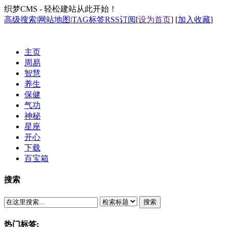
织梦CMS - 轻松建站从此开始！
高级搜索
|
网站地图
|
TAG标签
RSS订阅
[
设为首页
] [
加入收藏
]
主页
周易
智慧
养生
保健
气功
神秘
星座
开心
下载
百宝箱
搜索
搜索
热门标签: