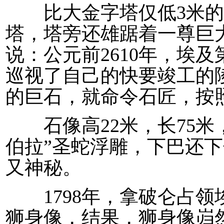
比大金字塔仅低3米的
塔，塔旁还雄踞着一尊巨大
说：公元前2610年，埃
巡视了自己的快要竣工的
的巨石，就命令石匠，按
石像高22米，长75米，
伯拉”圣蛇浮雕，下巴还
又神秘。
1798年，拿破仑占领
狮身像，结果，狮身像岿