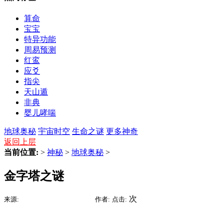
算命
宝宝
特异功能
周易预测
红鸾
应爻
指尖
天山遁
非典
婴儿哮喘
地球奥秘
宇宙时空
生命之谜
更多神奇
返回上层
当前位置:
>
神秘
>
地球奥秘
>
金字塔之谜
2015-07-09 15:12
次
来源:
时间:
作者:
点击: