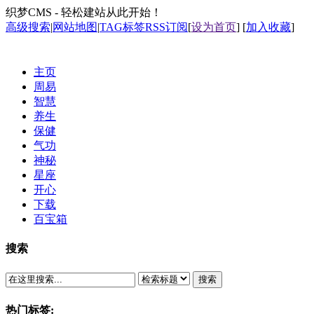
织梦CMS - 轻松建站从此开始！
高级搜索
|
网站地图
|
TAG标签
RSS订阅
[
设为首页
] [
加入收藏
]
主页
周易
智慧
养生
保健
气功
神秘
星座
开心
下载
百宝箱
搜索
搜索
热门标签: