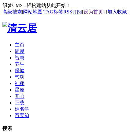
织梦CMS - 轻松建站从此开始！
高级搜索
|
网站地图
|
TAG标签
RSS订阅
[
设为首页
] [
加入收藏
]
主页
周易
智慧
养生
保健
气功
神秘
星座
开心
下载
姓名学
百宝箱
搜索