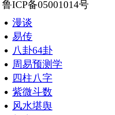
鲁ICP备05001014号
漫谈
易传
八卦64卦
周易预测学
四柱八字
紫微斗数
风水堪舆