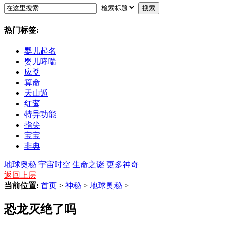
搜索
热门标签:
婴儿起名
婴儿哮喘
应爻
算命
天山遁
红鸾
特异功能
指尖
宝宝
非典
地球奥秘
宇宙时空
生命之谜
更多神奇
返回上层
当前位置:
首页
>
神秘
>
地球奥秘
>
恐龙灭绝了吗