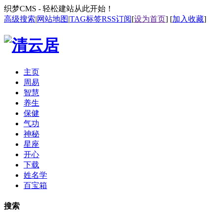
织梦CMS - 轻松建站从此开始！
高级搜索
|
网站地图
|
TAG标签
RSS订阅
[
设为首页
] [
加入收藏
]
主页
周易
智慧
养生
保健
气功
神秘
星座
开心
下载
姓名学
百宝箱
搜索