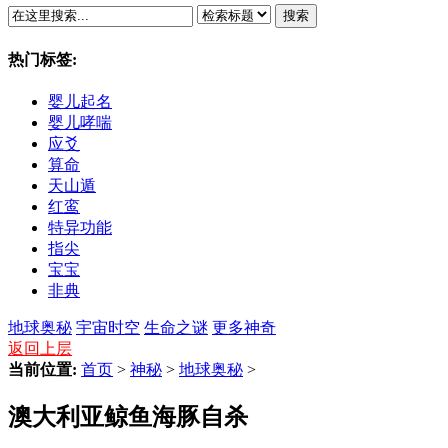
搜索
热门标签:
婴儿起名
婴儿哮喘
应爻
算命
天山遁
红鸾
特异功能
指尖
宝宝
非典
地球奥秘
宇宙时空
生命之谜
更多神奇
返回上层
当前位置:
首页
>
神秘
>
地球奥秘
>
澳大利亚鲸鱼海豚自杀